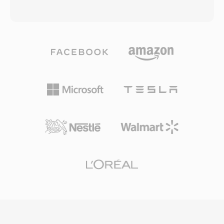
HCOM, đảm bảo các bản ghi lưu trữ vẫn truy
đương về chất lượng cảm nhận với tệp MP3
cập được sau hàng thập kỷ. HCOM có ba ưu
128 kbps. Codec này sử dụng biến đổi cosin rời
điểm thực tế cho công tác bảo tồn: nén
rạc cải tiến kết hợp với mô hình tâm lý âm học
lossless khôi phục chính xác các mẫu gốc, bảng
tiên tiến và định hình nhiễu theo thời gian. AAC
Huffman tự chứa nhúng trong mỗi tệp để giải
là định dạng âm thanh mặc định trong hệ sinh
mã không phụ thuộc, và sự phổ biến lịch sử
thái Apple (iTunes, iPhone, iPad), YouTube và
trên hàng nghìn kho lưu trữ âm thanh Mac cổ
nhiều dịch vụ phát trực tuyến. Ưu điểm đầu
điển.
tiên là hiệu suất nén xuất sắc — âm thanh
trung thực cao với dung lượng lưu trữ và băng
thông ít hơn đáng kể. Thứ hai, định dạng hỗ trợ
tốc độ lấy mẫu từ 8 kHz đến 96 kHz và tối đa
48 kênh, phù hợp cho mọi ứng dụng từ cuộc
gọi thoại đến âm thanh vòm. Thứ ba, việc được
Apple và nhiều hãng khác áp dụng rộng rãi đảm
bảo rằng hầu như mọi thiết bị, trình duyệt và
trình phát media hiện đại đều xử lý nội dung