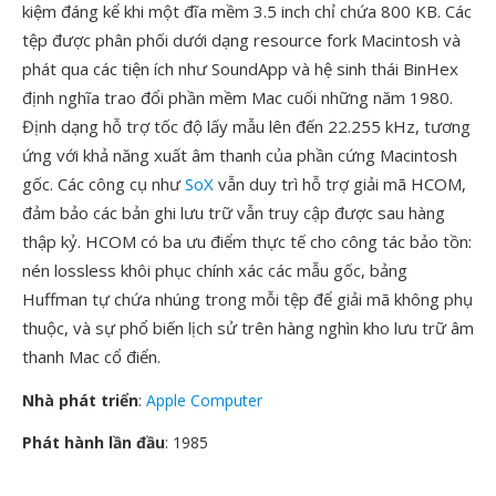
kiệm đáng kể khi một đĩa mềm 3.5 inch chỉ chứa 800 KB. Các
tệp được phân phối dưới dạng resource fork Macintosh và
phát qua các tiện ích như SoundApp và hệ sinh thái BinHex
định nghĩa trao đổi phần mềm Mac cuối những năm 1980.
Định dạng hỗ trợ tốc độ lấy mẫu lên đến 22.255 kHz, tương
ứng với khả năng xuất âm thanh của phần cứng Macintosh
gốc. Các công cụ như
SoX
vẫn duy trì hỗ trợ giải mã HCOM,
đảm bảo các bản ghi lưu trữ vẫn truy cập được sau hàng
thập kỷ. HCOM có ba ưu điểm thực tế cho công tác bảo tồn:
nén lossless khôi phục chính xác các mẫu gốc, bảng
Huffman tự chứa nhúng trong mỗi tệp để giải mã không phụ
thuộc, và sự phổ biến lịch sử trên hàng nghìn kho lưu trữ âm
thanh Mac cổ điển.
Nhà phát triển
:
Apple Computer
Phát hành lần đầu
: 1985