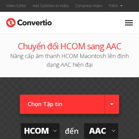
Video Editor
Add Subtitles to Video
Compress Video
Thêm
Chuyển đổi HCOM sang AAC
Nâng cấp âm thanh HCOM Macintosh lên định
dạng AAC hiện đại
Chọn Tập tin
HCOM
AAC
đến