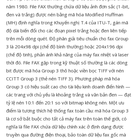
năm 1980. File FAX thường chứa dữ liệu ảnh đơn sắc (1-bit,
đen và trắng) được nén bằng mã hóa Modified Huffman
(MH) định nghĩa trong Khuyến nghị T.4 của ITU-T, gán mã
độ dài biến đổi cho các đoạn pixel trắng hoặc đen liên tiếp
trên mỗi dòng quét. Độ phân giải tiêu chuẩn cho fax Group
3 là 204x98 dpi (chế độ bình thường) hoặc 204x196 dpi
(chế độ tinh), phản ánh khả năng của máy fax nhiệt và laser
thời đó. File FAX gặp trong kỹ thuật số thường là các dòng
bit được mã hóa Group 3 thô hoặc viền bọc TIFF với nén
CCITT Group 3 (thẻ nén TIFF 3). Phương pháp mã hóa
Group 3 có hiệu suất cao cho tài liệu kinh doanh điển hình —
các trang với chủ yếu là khoảng trắng và văn bản đen — đạt
tỷ lệ nén 10:1 đến 20:1 so với bitmap không nén. Một ưu
điểm là tương thích hệ thống fax toàn cầu: mã hóa Group 3
là cơ sở bắt buộc cho tất cả máy fax trên toàn thế giới, có
nghĩa là file FAX chứa dữ liệu chính xác ở định dạng được
truyền qua đường điện thoại, bảo toàn dữ liệu fax gốc mà