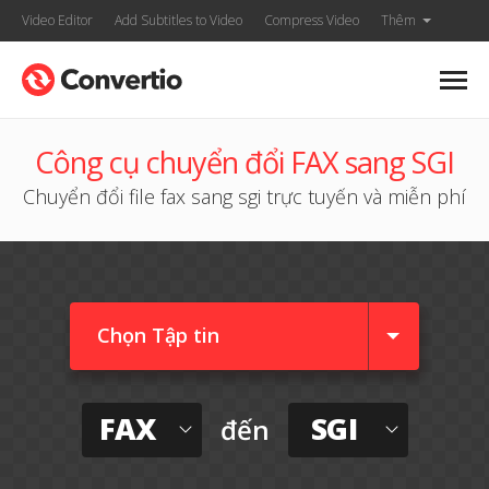
Video Editor
Add Subtitles to Video
Compress Video
Thêm
Công cụ chuyển đổi FAX sang SGI
Chuyển đổi file fax sang sgi trực tuyến và miễn phí
Chọn Tập tin
FAX
SGI
đến