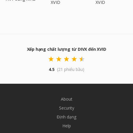
XVID
XVID
Xếp hạng chất lượng từ DIVX đến XVID
4.5
(21 phiếu bầu)
About
Security
Định dạng
Help