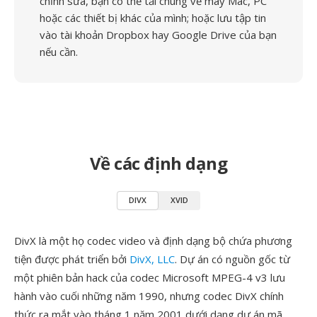
chỉnh sửa, bạn có thể tải chúng về máy Mac, PC
hoặc các thiết bị khác của mình; hoặc lưu tập tin
vào tài khoản Dropbox hay Google Drive của bạn
nếu cần.
Về các định dạng
DIVX
XVID
DivX là một họ codec video và định dạng bộ chứa phương
tiện được phát triển bởi
DivX, LLC
. Dự án có nguồn gốc từ
một phiên bản hack của codec Microsoft MPEG-4 v3 lưu
hành vào cuối những năm 1990, nhưng codec DivX chính
thức ra mắt vào tháng 1 năm 2001 dưới dạng dự án mã