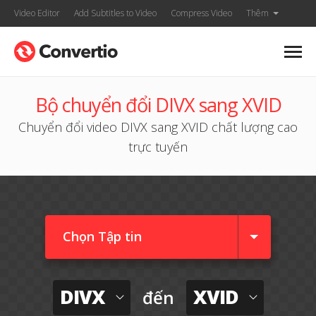
Video Editor
Add Subtitles to Video
Compress Video
Thêm
Bộ chuyển đổi DIVX sang XVID
Chuyển đổi video DIVX sang XVID chất lượng cao
trực tuyến
Chọn Tập tin
DIVX
XVID
đến