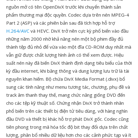
nguồn mở có tên OpenDivX trước khi chuyển thành sản
phẩm thương mại độc quyền. Codec dựa trên nén MPEG-4
Part 2 (ASP) và các phiên bản sau đã tích hợp hỗ trợ
H.264/AVC
và HEVC. DivX trở nên cực kỳ phổ biến vào đầu
những năm 2000 nhờ khả năng nén một bộ phim đầy đủ
thành tệp đủ nhỏ để vừa vào một đĩa CD-ROM duy nhất mà
vẫn giữ được chất lượng hình ảnh có thể xem được. Hiệu
suất nén này đã biến DivX thành định dạng tiêu biểu của thời
kỳ đầu internet, khi băng thông và dung lượng lưu trữ là tài
nguyên khan hiếm. Bộ chứa DivX Media Format (.divx) bổ
sung các tính năng như menu tương tác, chương, phụ đề và
track âm thanh thay thế, mang chức năng giống DVD đến
cho các tệp kỹ thuật số. Chứng nhận DivX trở thành nhãn
phổ biến trên các thiết bị điện tử tiêu dùng, với hàng nghìn
đầu DVD và thiết bị khác hỗ trợ phát DivX gốc. Codec cũng
tiên phong trong mã hóa tốc độ bit thay đổi dựa trên chất
lượng, phân bổ nhiều dữ liệu hơn cho các cảnh phức tạp và ít