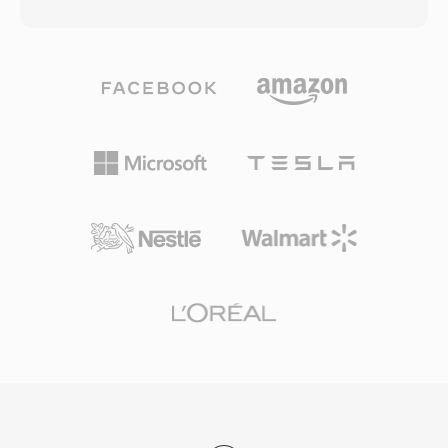
DivX viết ngược để gợi nhắc lịch sử này. Xvid
chương, phụ đề và track âm thanh thay thế,
đạt được sự áp dụng rộng rãi vào đầu đến giữa
mang chức năng giống DVD đến cho các tệp kỹ
những năm 2000 như giải pháp thay thế miễn
thuật số. Chứng nhận DivX trở thành nhãn phổ
phí cho codec DivX thương mại, cung cấp chất
biến trên các thiết bị điện tử tiêu dùng, với
lượng nén tương đương hoặc đôi khi vượt trội
hàng nghìn đầu DVD và thiết bị khác hỗ trợ
mà không có chi phí cấp phép. Codec xuất sắc
phát DivX gốc. Codec cũng tiên phong trong
trong việc nén video dài thành các tệp nhỏ
mã hóa tốc độ bit thay đổi dựa trên chất lượng,
đáng kể trong khi bảo tồn chất lượng hình ảnh
phân bổ nhiều dữ liệu hơn cho các cảnh phức
tốt, sử dụng các kỹ thuật như lượng tử hóa
tạp và ít hơn cho các cảnh tĩnh, tạo ra chất
thích ứng, bù chuyển động phần tư pixel, ước
lượng hình ảnh nhất quán trong toàn bộ video.
lượng chuyển động toàn cục và cục bộ, và ma
trận lượng tử hóa tùy chỉnh. Video mã hóa Xvid
thường được lưu trong bộ chứa AVI, mặc dù
cũng có thể bọc trong MKV, MP4 và các định
dạng khác. Codec đã nhận chứng nhận phát lại
trên nhiều đầu DVD và thiết bị phương tiện độc