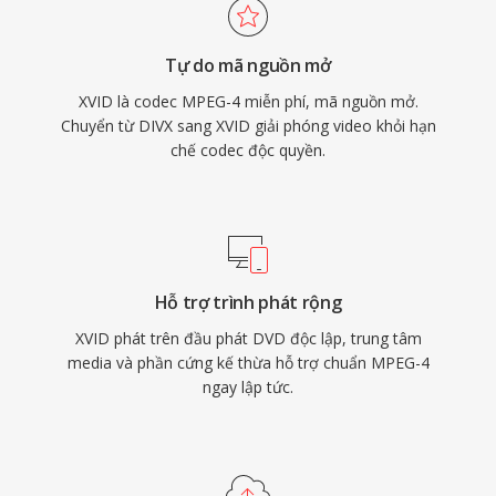
lập hỗ trợ phát lại DivX, vì cả hai codec đều chia
sẻ tiêu chuẩn MPEG-4 ASP nền tảng. Khả năng
Tự do mã nguồn mở
đa nền tảng bao phủ Windows, Linux, macOS
XVID là codec MPEG-4 miễn phí, mã nguồn mở.
và các hệ điều hành khác, kết hợp với bản chất
Chuyển từ DIVX sang XVID giải phóng video khỏi hạn
hoàn toàn miễn phí và mã nguồn mở, đã biến
chế codec độc quyền.
Xvid thành trụ cột của mã hóa video do cộng
đồng thúc đẩy. Mặc dù H.264 và các codec mới
hơn phần lớn đã thay thế MPEG-4 ASP cho mã
hóa mới, Xvid vẫn được sử dụng để tương
thích với phần cứng cũ và trong các bộ sưu tập
Hỗ trợ trình phát rộng
phương tiện cũ.
XVID phát trên đầu phát DVD độc lập, trung tâm
media và phần cứng kế thừa hỗ trợ chuẩn MPEG-4
ngay lập tức.