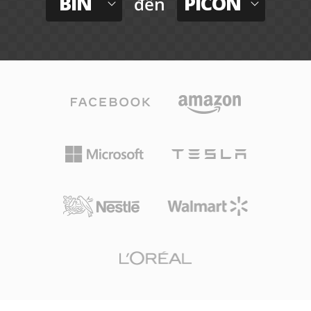
BIN
PICON
đến