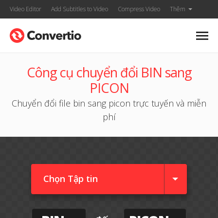
Video Editor
Add Subtitles to Video
Compress Video
Thêm
Công cụ chuyển đổi BIN sang
PICON
Chuyển đổi file bin sang picon trực tuyến và miễn
phí
Chọn Tập tin