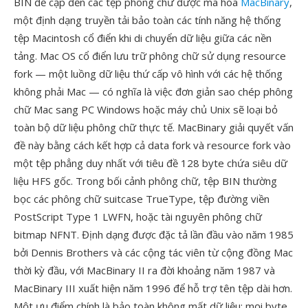
BIN đề cập đến các tệp phông chữ được mã hóa
MacBinary
,
một định dạng truyền tải bảo toàn các tính năng hệ thống
tệp Macintosh cổ điển khi di chuyển dữ liệu giữa các nền
tảng. Mac OS cổ điển lưu trữ phông chữ sử dụng resource
fork — một luồng dữ liệu thứ cấp vô hình với các hệ thống
không phải Mac — có nghĩa là việc đơn giản sao chép phông
chữ Mac sang PC Windows hoặc máy chủ Unix sẽ loại bỏ
toàn bộ dữ liệu phông chữ thực tế. MacBinary giải quyết vấn
đề này bằng cách kết hợp cả data fork và resource fork vào
một tệp phẳng duy nhất với tiêu đề 128 byte chứa siêu dữ
liệu HFS gốc. Trong bối cảnh phông chữ, tệp BIN thường
bọc các phông chữ suitcase TrueType, tệp đường viền
PostScript Type 1 LWFN, hoặc tài nguyên phông chữ
bitmap NFNT. Định dạng được đặc tả lần đầu vào năm 1985
bởi Dennis Brothers và các cộng tác viên từ cộng đồng Mac
thời kỳ đầu, với MacBinary II ra đời khoảng năm 1987 và
MacBinary III xuất hiện năm 1996 để hỗ trợ tên tệp dài hơn.
Một ưu điểm chính là bảo toàn không mất dữ liệu: mọi byte