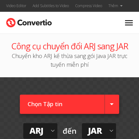
Video Editor
Add Subtitles to Video
Compress Video
Thêm
Công cụ chuyển đổi ARJ sang JAR
Chuyển kho ARJ kế thừa sang gói Java JAR trực
tuyến miễn phí
Chọn Tập tin
ARJ
JAR
đến