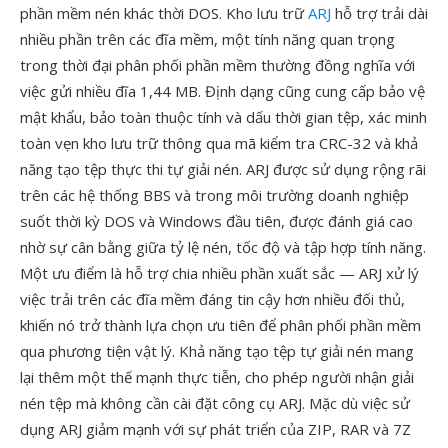
phần mềm nén khác thời DOS. Kho lưu trữ
ARJ
hỗ trợ trải dài
nhiều phần trên các đĩa mềm, một tính năng quan trọng
trong thời đại phân phối phần mềm thường đồng nghĩa với
việc gửi nhiều đĩa 1,44 MB. Định dạng cũng cung cấp bảo vệ
mật khẩu, bảo toàn thuộc tính và dấu thời gian tệp, xác minh
toàn vẹn kho lưu trữ thông qua mã kiểm tra CRC-32 và khả
năng tạo tệp thực thi tự giải nén. ARJ được sử dụng rộng rãi
trên các hệ thống BBS và trong môi trường doanh nghiệp
suốt thời kỳ DOS và Windows đầu tiên, được đánh giá cao
nhờ sự cân bằng giữa tỷ lệ nén, tốc độ và tập hợp tính năng.
Một ưu điểm là hỗ trợ chia nhiều phần xuất sắc — ARJ xử lý
việc trải trên các đĩa mềm đáng tin cậy hơn nhiều đối thủ,
khiến nó trở thành lựa chọn ưu tiên để phân phối phần mềm
qua phương tiện vật lý. Khả năng tạo tệp tự giải nén mang
lại thêm một thế mạnh thực tiễn, cho phép người nhận giải
nén tệp mà không cần cài đặt công cụ ARJ. Mặc dù việc sử
dụng ARJ giảm mạnh với sự phát triển của ZIP, RAR và 7Z