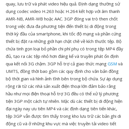
quay, lưu trữ và phát video hiệu quả. Định dạng thường sử
dụng codec video H.263 hoặc H.264 kết hợp với âm thanh
AMR-NB, AMR-WB hoặc AAC. 3GP đóng vai trò then chốt
trong việc đưa đa phương tiện đến thiết bị di động trong
thời kỳ đầu của smartphone, khi tốc độ mạng và phần cứng
thiết bị đặt ra những giới hạn chặt chẽ về kích thước tệp. Bộ
chứa tinh gọn loại bỏ phần chi phí phụ có trong tệp MP4 đầy
đủ, tạo ra các tệp nhỏ hơn đáng kể và truyền phát ổn định
qua kết nối 3G chậm. 3GP hỗ trợ cả giao thức mạng
GSM
và
UMTS, đồng thời bao gồm các quy định cho văn bản đồng
bộ thời gian và hình ảnh tĩnh bên trong bộ chứa. Sự áp dụng
rộng rãi từ các nhà sản xuất điện thoại lớn đảm bảo rằng
hầu như mọi điện thoại hỗ trợ 3G đều có thể xử lý phương
tiện 3GP một cách tự nhiên. Mặc dù các thiết bị di động hiện
đại ngày nay ưu tiên MP4 và các định dạng tiên tiến khác,
tệp 3GP vẫn được tìm thấy trong kho lưu trữ các bản ghi di
động cũ và ở những khu vực mà việc truyền tải video tiết