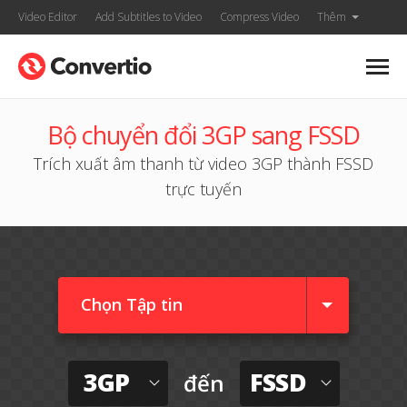
Video Editor
Add Subtitles to Video
Compress Video
Thêm
Bộ chuyển đổi 3GP sang FSSD
Trích xuất âm thanh từ video 3GP thành FSSD
trực tuyến
Chọn Tập tin
3GP
FSSD
đến