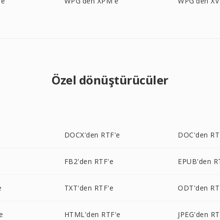
'e
WPG'den XPM'e
WPG'den XV
Özel dönüştürücüler
e
DOCX'den RTF'e
DOC'den RT
FB2'den RTF'e
EPUB'den R
e
TXT'den RTF'e
ODT'den RT
e
HTML'den RTF'e
JPEG'den RT