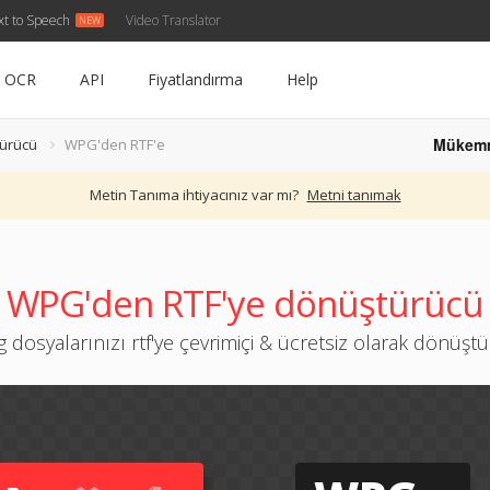
xt to Speech
Video Translator
OCR
API
Fiyatlandırma
Help
Mükem
ürücü
WPG'den RTF'e
Metin Tanıma ihtiyacınız var mı?
Metni tanımak
WPG'den RTF'ye dönüştürücü
 dosyalarınızı rtf'ye çevrimiçi & ücretsiz olarak dönüşt