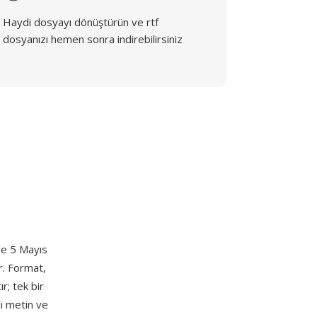
Haydi dosyayı dönüştürün ve rtf
dosyanızı hemen sonra indirebilirsiniz
 ve 5 Mayıs
r. Format,
r; tek bir
li metin ve