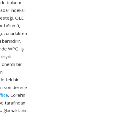
mde bulunur:
dar i̇ndeksli
desteği, OLE
ör bölümü,
 çözünürlükten
barındırır.
inde WPG, iş
biriydi —
n önemli bir
ni
le tek bir
için son derece
fice
, Corel'ın
pe tarafından
sağlamaktadır.