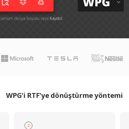
WPG
aksimum dosya boyutu veya
Kaydol
WPG'i RTF'ye dönüştürme yöntemi
2