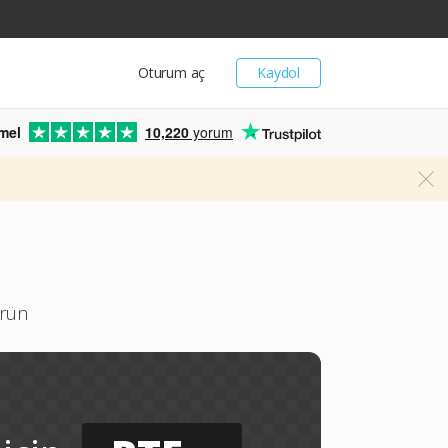
Oturum aç
Kaydol
mel
10,220
yorum
ürün