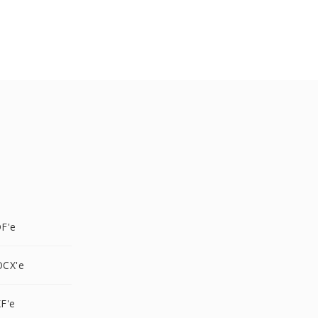
F'e
OCX'e
F'e