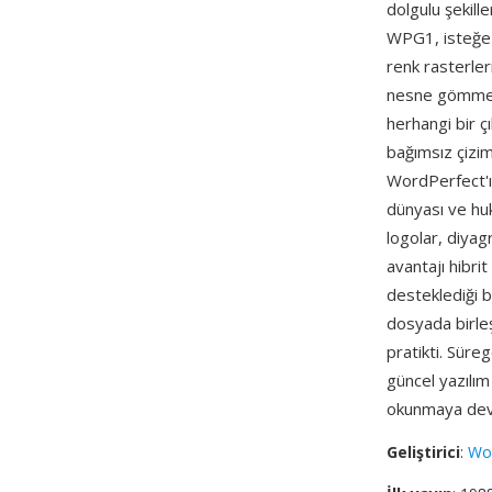
dolgulu şekill
WPG1, isteğe b
renk rasterler
nesne gömme v
herhangi bir ç
bağımsız çizim
WordPerfect'ı
dünyası ve huk
logolar, diyagr
avantajı hibri
desteklediği b
dosyada birleş
pratikti. Süre
güncel yazılı
okunmaya deva
Geliştirici
:
Wor