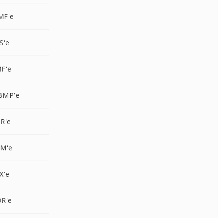
MF'e
S'e
F'e
BMP'e
R'e
PM'e
X'e
R'e