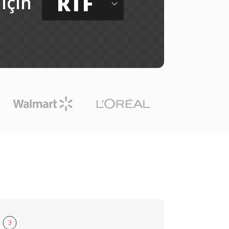
RTF
için
3