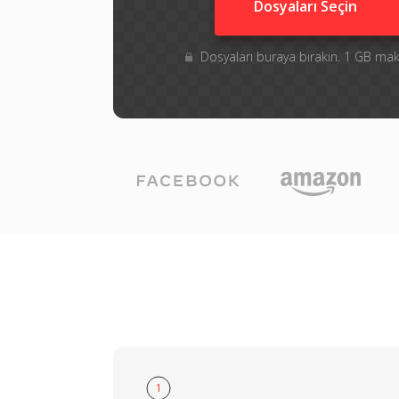
Dosyaları Seçin
Dosyaları buraya bırakın. 1 GB m
1