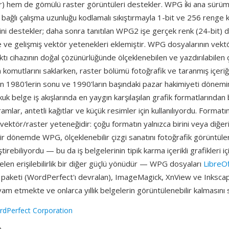
er) hem de gömülü raster görüntüleri destekler. WPG i̇ki ana sürü
ağlı çalışma uzunluğu kodlamalı sıkıştırmayla 1-bit ve 256 renge ka
ini destekler; daha sonra tanıtılan WPG2 işe gerçek renk (24-bit) 
e gelişmiş vektör yetenekleri eklemiştir. WPG dosyalarının vekt
ıktı cihazının doğal çözünürlüğünde ölçeklenebilen ve yazdırılabilen
 komutlarını saklarken, raster bölümü fotoğrafik ve taranmış içeriği 
n 1980'lerin sonu ve 1990'ların başındaki pazar hakimiyeti dönem
uk belge iş akışlarında en yaygın karşılaşılan grafik formatlarından 
amlar, antetli kağıtlar ve küçük resimler için kullanılıyordu. Formatı
t vektör/raster yeteneğidir: çoğu formatın yalnızca birini veya diğeri
ir dönemde WPG, ölçeklenebilir çizgi sanatını fotoğrafik görüntüler
tirebiliyordu — bu da iş belgelerinin tipik karma içerikli grafikleri 
gelen erişilebilirlik bir diğer güçlü yönüdür — WPG dosyaları
LibreOf
m paketi (WordPerfect'ı devralan), ImageMagick, XnView ve Inksca
m etmekte ve onlarca yıllık belgelerin görüntülenebilir kalmasını 
dPerfect Corporation