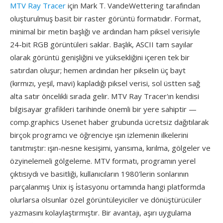
MTV Ray Tracer
için Mark T. VandeWettering tarafından
oluşturulmuş basit bir raster görüntü formatıdır. Format,
minimal bir metin başlığı ve ardından ham piksel verisiyle
24-bit RGB görüntüleri saklar. Başlık, ASCII tam sayılar
olarak görüntü genişliğini ve yüksekliğini içeren tek bir
satırdan oluşur; hemen ardından her pikselin üç bayt
(kırmızı, yeşil, mavi) kapladığı piksel verisi, sol üstten sağ
alta satır öncelikli sırada gelir. MTV Ray Tracer'ın kendisi
bilgisayar grafikleri tarihinde önemli bir yere sahiptir —
comp.graphics Usenet haber grubunda ücretsiz dağıtılarak
birçok programcı ve öğrenciye ışın izlemenin ilkelerini
tanıtmıştır: ışın-nesne kesişimi, yansıma, kırılma, gölgeler ve
özyinelemeli gölgeleme. MTV formatı, programın yerel
çıktısıydı ve basitliği, kullanıcıların 1980'lerin sonlarının
parçalanmış Unix iş i̇stasyonu ortamında hangi platformda
olurlarsa olsunlar özel görüntüleyiciler ve dönüştürücüler
yazmasını kolaylaştırmıştır. Bir avantajı, aşırı uygulama