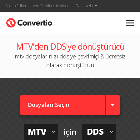
Video Editor
Add Subtitles to Video
Daha fazla
MTV'den DDS'ye dönüştürücü
mtv dosyalarınızı dds'ye çevrimiçi & ücretsiz
olarak dönüştürün
Dosyaları Seçin
MTV
DDS
için