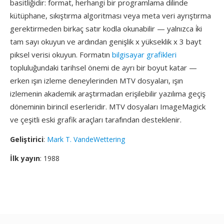
basitliğidir: format, herhangi bir programlama dilinde
kütüphane, sıkıştırma algoritması veya meta veri ayrıştırma
gerektirmeden birkaç satır kodla okunabilir — yalnızca i̇ki
tam sayı okuyun ve ardından genişlik x yükseklik x 3 bayt
piksel verisi okuyun. Formatın
bilgisayar grafikleri
topluluğundaki tarihsel önemi de ayrı bir boyut katar —
erken ışın izleme deneylerinden MTV dosyaları, ışın
izlemenin akademik araştırmadan erişilebilir yazılıma geçiş
döneminin birincil eserleridir. MTV dosyaları ImageMagick
ve çeşitli eski grafik araçları tarafından desteklenir.
Geliştirici
:
Mark T. VandeWettering
İlk yayın
: 1988