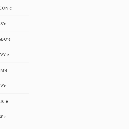
CON'e
S'e
GBO'e
VY'e
PM'e
V'e
IC'e
F'e