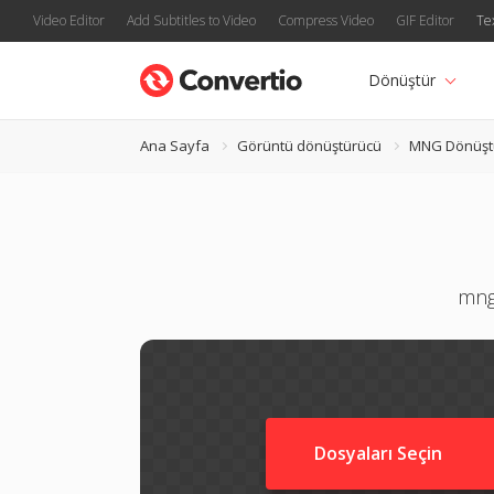
Video Editor
Add Subtitles to Video
Compress Video
GIF Editor
Te
Dönüştür
Ana Sayfa
Görüntü dönüştürücü
MNG Dönüşt
mng 
Dosyaları Seçin