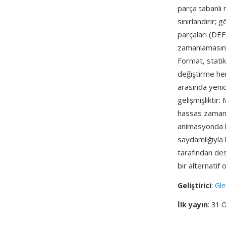
parça tabanlı 
sınırlandırır;
parçaları (D
zamanlamasını,
Format, statik
değiştirme hem
arasında yenid
gelişmişlikti
hassas zamanla
animasyonda ka
saydamlığıyla 
tarafından des
bir alternatif
Geliştirici
:
Gle
İlk yayın
: 31 