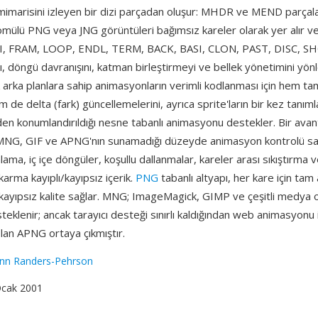
mimarisini izleyen bir dizi parçadan oluşur: MHDR ve MEND parçaları
 gömülü PNG veya JNG görüntüleri bağımsız kareler olarak yer alır v
EFI, FRAM, LOOP, ENDL, TERM, BACK, BASI, CLON, PAST, DISC, 
 döngü davranışını, katman birleştirmeyi ve bellek yönetimini yönle
 arka planlara sahip animasyonların verimli kodlanması için hem ta
 de delta (fark) güncellemelerini, ayrıca sprite'ların bir kez tanıml
en konumlandırıldığı nesne tabanlı animasyonu destekler. Bir avant
r: MNG, GIF ve APNG'nın sunamadığı düzeyde animasyon kontrolü s
ma, iç içe döngüler, koşullu dallanmalar, kareler arası sıkıştırma v
rma kayıplı/kayıpsız içerik.
PNG
tabanlı altyapı, her kare için tam 
kayıpsız kalite sağlar. MNG; ImageMagick, GIMP ve çeşitli medya o
teklenir; ancak tarayıcı desteği sınırlı kaldığından web animasyonu 
 olan APNG ortaya çıkmıştır.
nn Randers-Pehrson
Ocak 2001