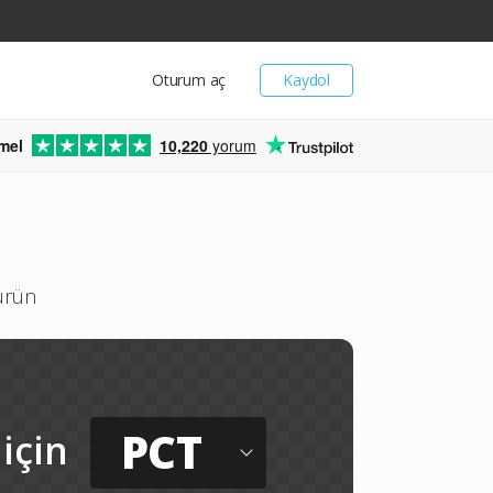
Oturum aç
Kaydol
mel
10,220
yorum
türün
PCT
için