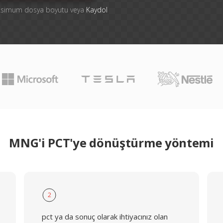
aksimum dosya boyutu veya
Kaydol
MNG'i PCT'ye dönüştürme yöntemi
2
pct ya da sonuç olarak ihtiyacınız olan