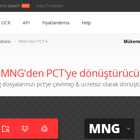
xt to Speech
Video Translator
OCR
API
Fiyatlandırma
Help
Mükem
ürücü
MNG'den PCT'e
MNG'den PCT'ye dönüştürücü
dosyalarınızı pct'ye çevrimiçi & ücretsiz olarak dönüş
MNG