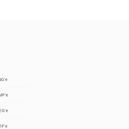
NG'e
MP'e
EG'e
IF'e