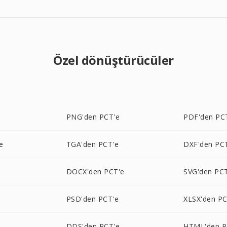
Özel dönüştürücüler
PNG'den PCT'e
PDF'den PC
e
TGA'den PCT'e
DXF'den PC
DOCX'den PCT'e
SVG'den PC
PSD'den PCT'e
XLSX'den PC
DDS'den PCT'e
HTML'den P