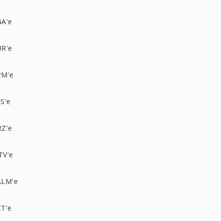
A'e
R'e
PM'e
S'e
Z'e
TV'e
ALM'e
T'e