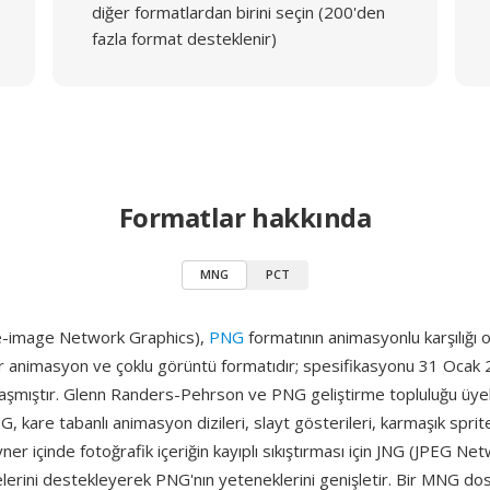
diğer formatlardan birini seçin (200'den
fazla format desteklenir)
Formatlar hakkında
MNG
PCT
e-image Network Graphics),
PNG
formatının animasyonlu karşılığı o
ir animasyon ve çoklu görüntü formatıdır; spesifikasyonu 31 Ocak
laşmıştır. Glenn Randers-Pehrson ve PNG geliştirme topluluğu üyel
NG, kare tabanlı animasyon dizileri, slayt gösterileri, karmaşık sprit
ner içinde fotoğrafik içeriğin kayıplı sıkıştırması için JNG (JPEG Ne
lerini destekleyerek PNG'nın yeteneklerini genişletir. Bir MNG do