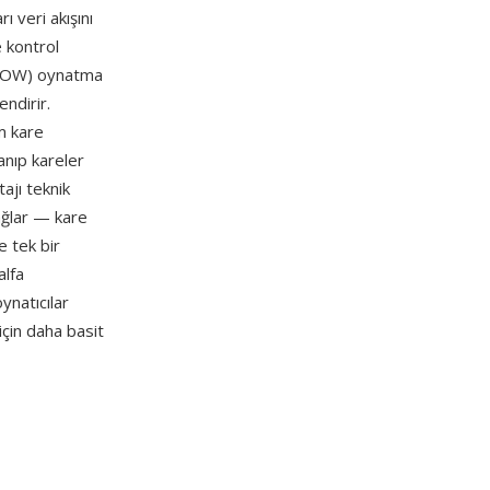
 veri akışını
e kontrol
SHOW) oynatma
ndirir.
m kare
anıp kareler
ajı teknik
ağlar — kare
e tek bir
alfa
ynatıcılar
için daha basit