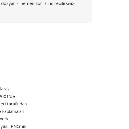
dosyanızı hemen sonra indirebilirsiniz
larak
 2001'de
eri tarafından
e kaplamaları
twork
syası, PNG'nın