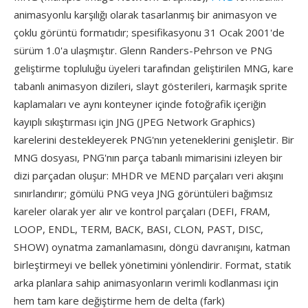
animasyonlu karşılığı olarak tasarlanmış bir animasyon ve
çoklu görüntü formatıdır; spesifikasyonu 31 Ocak 2001'de
sürüm 1.0'a ulaşmıştır. Glenn Randers-Pehrson ve PNG
geliştirme topluluğu üyeleri tarafından geliştirilen MNG, kare
tabanlı animasyon dizileri, slayt gösterileri, karmaşık sprite
kaplamaları ve aynı konteyner içinde fotoğrafik içeriğin
kayıplı sıkıştırması için JNG (JPEG Network Graphics)
karelerini destekleyerek PNG'nın yeteneklerini genişletir. Bir
MNG dosyası, PNG'nın parça tabanlı mimarisini izleyen bir
dizi parçadan oluşur: MHDR ve MEND parçaları veri akışını
sınırlandırır; gömülü PNG veya JNG görüntüleri bağımsız
kareler olarak yer alır ve kontrol parçaları (DEFI, FRAM,
LOOP, ENDL, TERM, BACK, BASI, CLON, PAST, DISC,
SHOW) oynatma zamanlamasını, döngü davranışını, katman
birleştirmeyi ve bellek yönetimini yönlendirir. Format, statik
arka planlara sahip animasyonların verimli kodlanması için
hem tam kare değiştirme hem de delta (fark)