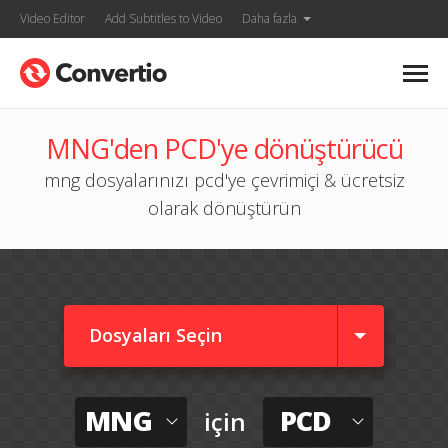
Video Editor
Add Subtitles to Video
Daha fazla
MNG'den PCD'ye dönüştürücü
mng dosyalarınızı pcd'ye çevrimiçi & ücretsiz
olarak dönüştürün
Dosyaları Seçin
MNG
PCD
için