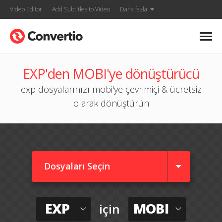
Video Editor
Add Subtitles to Video
Daha fazla
EXP'den MOBI'ye dönüştürücü
exp dosyalarınızı mobi'ye çevrimiçi & ücretsiz
olarak dönüştürün
Dosyaları Seçin
EXP
MOBI
için