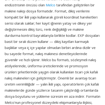
endüstrisinin öncüsü olan
Melco
tarafından geliştirilen bir
makine nakışı dosya formatıdır. Format, dikiş verilerini
kompakt bir i̇kili yapı kullanarak göreli koordinat hareketleri
serisi olarak saklar; her kayıt iğnenin yatay ve dikey yer
değiştirmesini dikiş türü, renk değişikliği ve makine
durdurma kontrol bayraklarıyla birlikte kodlar. EXP dosyaları
basit bir sıralı düzen kullanır — dikiş kayıtları karmaşık
başlıklar veya iç içe yapılar olmadan birbiri ardına dizilir ve
bu sayede format, nakış makinesi denetleyicilerinde
güvenilir ve hızlı işlenir. Melco bu formatı, sözleşmeli nakış
atölyelerinde, üniforma üreticilerinde ve promosyon
ürünleri şirketlerinde yaygın olarak kullanılan ticari çok kafalı
nakış makineleri için geliştirmiştir. Önemli bir avantajı ticari
üretim verimliliğidir — yalın i̇kili yapı, operatörlerin çok kafalı
makinelerde günde yüzlerce tasarım çalıştırdığı ortamlarda
dosya boyutunu ve yükleme süresini en aza indirir. Formatın
Melco'nun profesyonel düzeydeki ekipmanlarıyla ilişkisi,