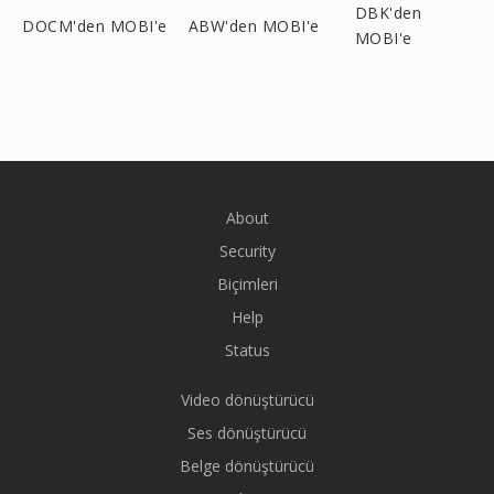
DBK'den
DOCM'den MOBI'e
ABW'den MOBI'e
MOBI'e
About
Security
Biçimleri
Help
Status
Video dönüştürücü
Ses dönüştürücü
Belge dönüştürücü