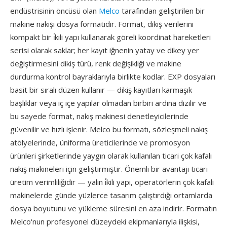
endüstrisinin öncüsü olan
Melco
tarafından geliştirilen bir
makine nakışı dosya formatıdır. Format, dikiş verilerini
kompakt bir i̇kili yapı kullanarak göreli koordinat hareketleri
serisi olarak saklar; her kayıt iğnenin yatay ve dikey yer
değiştirmesini dikiş türü, renk değişikliği ve makine
durdurma kontrol bayraklarıyla birlikte kodlar. EXP dosyaları
basit bir sıralı düzen kullanır — dikiş kayıtları karmaşık
başlıklar veya iç içe yapılar olmadan birbiri ardına dizilir ve
bu sayede format, nakış makinesi denetleyicilerinde
güvenilir ve hızlı işlenir. Melco bu formatı, sözleşmeli nakış
atölyelerinde, üniforma üreticilerinde ve promosyon
ürünleri şirketlerinde yaygın olarak kullanılan ticari çok kafalı
nakış makineleri için geliştirmiştir. Önemli bir avantajı ticari
üretim verimliliğidir — yalın i̇kili yapı, operatörlerin çok kafalı
makinelerde günde yüzlerce tasarım çalıştırdığı ortamlarda
dosya boyutunu ve yükleme süresini en aza indirir. Formatın
Melco'nun profesyonel düzeydeki ekipmanlarıyla ilişkisi,