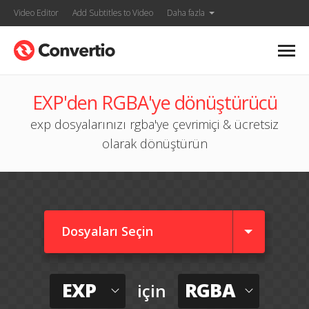
Video Editor
Add Subtitles to Video
Daha fazla
EXP'den RGBA'ye dönüştürücü
exp dosyalarınızı rgba'ye çevrimiçi & ücretsiz
olarak dönüştürün
Dosyaları Seçin
EXP
RGBA
için