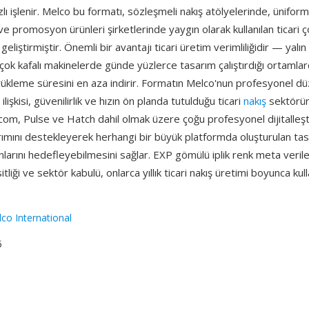
ızlı işlenir. Melco bu formatı, sözleşmeli nakış atölyelerinde, ünifor
ve promosyon ürünleri şirketlerinde yaygın olarak kullanılan ticari ço
geliştirmiştir. Önemli bir avantajı ticari üretim verimliliğidir — yalın i̇
çok kafalı makinelerde günde yüzlerce tasarım çalıştırdığı ortamla
ükleme süresini en aza indirir. Formatın Melco'nun profesyonel d
ilişkisi, güvenilirlik ve hızın ön planda tutulduğu ticari
nakış
sektöründ
lcom, Pulse ve Hatch dahil olmak üzere çoğu profesyonel dijitalleşt
ımını destekleyerek herhangi bir büyük platformda oluşturulan tas
arını hedefleyebilmesini sağlar. EXP gömülü iplik renk meta verile
liği ve sektör kabulü, onlarca yıllık ticari nakış üretimi boyunca kull
co International
5