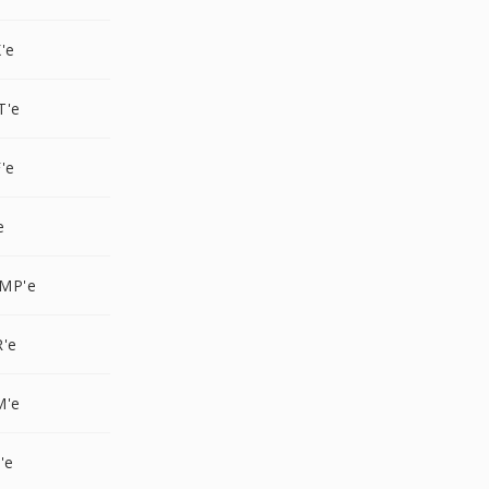
'e
T'e
'e
e
MP'e
R'e
M'e
'e