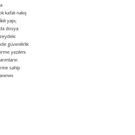
ma
k kafalı nakış
kili yapı,
rda dosya
üzeydeki
e güvenilirlik
irme yazılımı
arımların
rine sahip
anımını