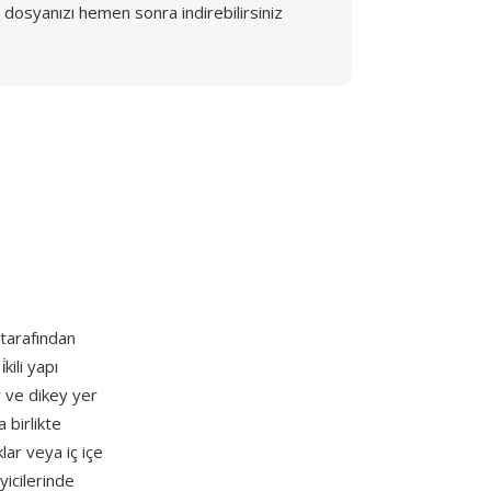
dosyanızı hemen sonra indirebilirsiniz
tarafından
kili yapı
y ve dikey yer
 birlikte
klar veya iç içe
yicilerinde