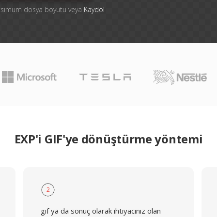
aksimum dosya boyutu veya
Kaydol
EXP'i GIF'ye dönüştürme yöntemi
2
gif ya da sonuç olarak ihtiyacınız olan