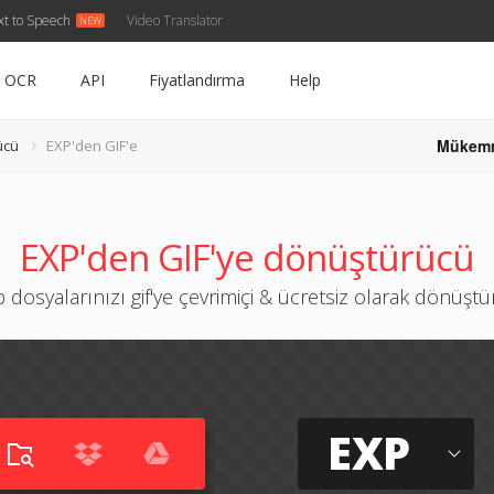
xt to Speech
Video Translator
OCR
API
Fiyatlandırma
Help
Mükem
ücü
EXP'den GIF'e
EXP'den GIF'ye dönüştürücü
 dosyalarınızı gif'ye çevrimiçi & ücretsiz olarak dönüşt
EXP