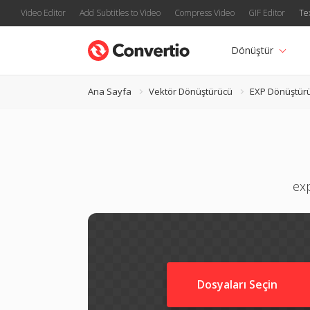
Video Editor
Add Subtitles to Video
Compress Video
GIF Editor
Te
Dönüştür
Ana Sayfa
Vektör Dönüştürücü
EXP Dönüştür
exp
Dosyaları Seçin