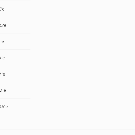
Z'e
G'e
'e
D'e
M'e
M'e
BA'e