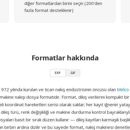
diğer formatlardan birini seçin (200'den
fazla format desteklenir)
Formatlar hakkında
EXP
GIF
972 yılında kurulan ve ticari nakış endüstrisinin öncüsü olan
Melco
r makine nakışı dosya formatıdır. Format, dikiş verilerini kompakt bir i̇
eli koordinat hareketleri serisi olarak saklar; her kayıt iğnenin yata
 dikiş türü, renk değişikliği ve makine durdurma kontrol bayraklarıyla
yaları basit bir sıralı düzen kullanır — dikiş kayıtları karmaşık başlı
n birbiri ardına dizilir ve bu sayede format, nakış makinesi denetle