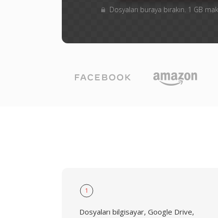
Dosyaları buraya bırakın. 1 GB m
1
Dosyaları bilgisayar, Google Drive,