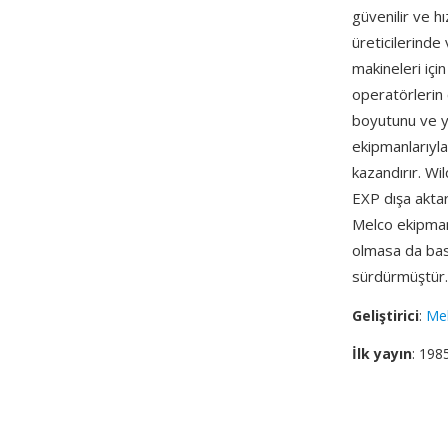
güvenilir ve h
üreticilerinde 
makineleri için 
operatörlerin 
boyutunu ve y
ekipmanlarıyla 
kazandırır. Wi
EXP dışa aktar
Melco ekipmanl
olmasa da basit
sürdürmüştür.
Geliştirici
:
Mel
İlk yayın
: 198