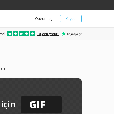
Oturum aç
Kaydol
mel
10,220
yorum
ürün
GIF
için