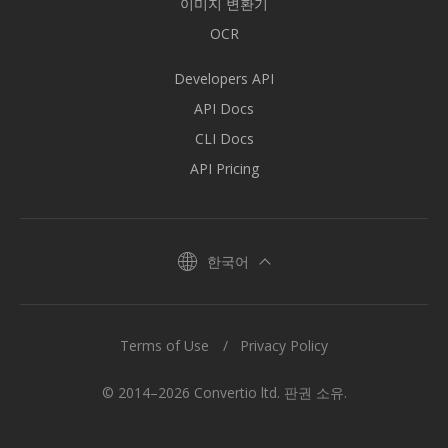
이미지 변환기
OCR
Developers API
API Docs
CLI Docs
API Pricing
한국어
Terms of Use
Privacy Policy
© 2014–2026 Convertio ltd. 판권 소유.