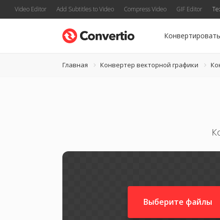
Video Editor
Add Subtitles to Video
Compress Video
GIF Editor
Te
Конвертироват
Главная
Конвертер векторной графики
Ко
К
Выберите файлы