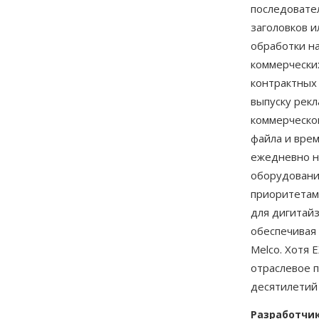
последовате
заголовков и
обработки н
коммерчески
контрактных
выпуску рек
коммерческо
файла и врем
ежедневно н
оборудовани
приоритетам
для дигитайз
обеспечивая
Melco. Хотя 
отраслевое 
десятилетий
Разработчи