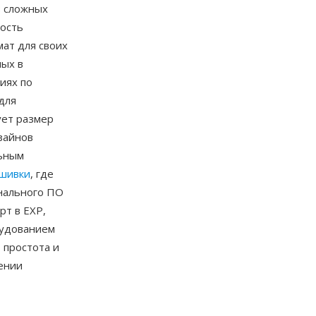
з сложных
рость
ат для своих
ых в
иях по
для
ует размер
зайнов
льным
шивки
, где
нального ПО
рт в EXP,
рудованием
 простота и
ении