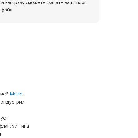
и вы сразу сможете скачать ваш mobi-
файл
нией
Melco
,
 индустрии.
рует
флагами типа
й