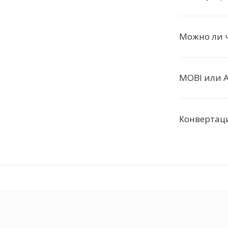
Можно ли ч
MOBI или A
Конвертац