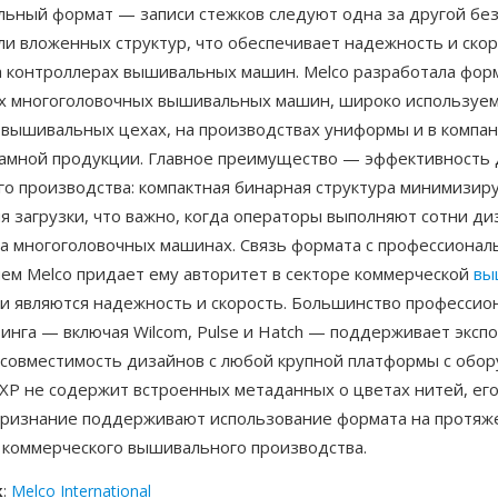
льный формат — записи стежков следуют одна за другой бе
ли вложенных структур, что обеспечивает надежность и ско
а контроллерах вышивальных машин. Melco разработала форм
х многоголовочных вышивальных машин, широко используем
 вышивальных цехах, на производствах униформы и в компан
ламной продукции. Главное преимущество — эффективность 
го производства: компактная бинарная структура минимизир
я загрузки, что важно, когда операторы выполняют сотни ди
а многоголовочных машинах. Связь формата с профессиона
ем Melco придает ему авторитет в секторе коммерческой
вы
и являются надежность и скорость. Большинство профессио
инга — включая Wilcom, Pulse и Hatch — поддерживает экспо
 совместимость дизайнов с любой крупной платформы с обо
EXP не содержит встроенных метаданных о цветах нитей, его
признание поддерживают использование формата на протяж
 коммерческого вышивального производства.
к
:
Melco International