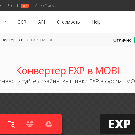
xt to Speech
Video Translator
ь
OCR
API
Стоимость
Help
Отлично
нвертер EXP
EXP в MOBI
Конвертер EXP в MOBI
онвертируйте дизайны вышивки EXP в формат MO
EXP