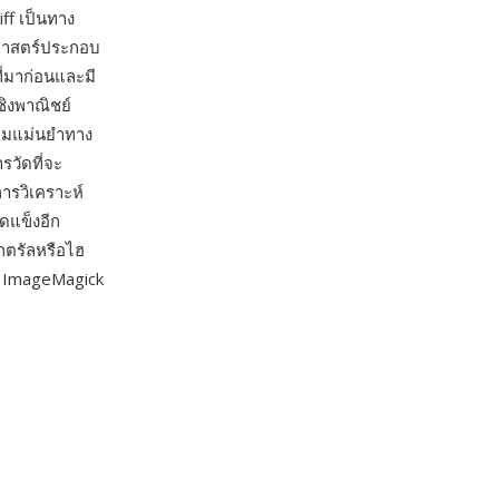
iff เป็นทาง
ยาศาสตร์ประกอบ
มาก่อนและมี
ิงพาณิชย์
วามแม่นยำทาง
วัดที่จะ
ารวิเคราะห์
ดแข็งอีก
กตรัลหรือไฮ
ย ImageMagick