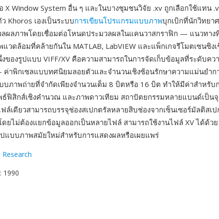
มือ X Window System อื่น ๆ และในบางชุมชนวิจัย .xv ถูกเลือกใช้แทน .v
า ตัว Khoros เองเป็นระบบ
การเขียนโปรแกรมแบบภาพ
บุกเบิกที่นักวิท
วลผลภาพโดยเชื่อมต่อโหนดประมวลผลในแคนวาสกราฟิก — แนวทางที่
พแวดล้อมที่คล้ายกันใน MATLAB, LabVIEW และแพ็กเกจรีโมตเซนซิงเช
ึ่งของรูปแบบ VIFF/XV คือความสามารถในการจัดเก็บข้อมูลที่ระดับค
— ค่าพิกเซลแบบทศนิยมลอยตัวและจำนวนเชิงซ้อนรักษาความแม่นยำการ
บภาพถ่ายที่จำกัดเพียงจำนวนเต็ม 8 บิตหรือ 16 บิต ทำให้มีค่าสำหรับก
พธ์ฟิสิกส์เชิงคำนวณ และภาพดาวเทียม สถาปัตยกรรมหลายแบนด์เป็นจุ
ฟล์เดียวสามารถบรรจุช่องสเปกตรัลหลายสิบช่องจากเซ็นเซอร์มัลติสเป
โดยไม่ต้องแยกข้อมูลออกเป็นหลายไฟล์ สามารถใช้งานไฟล์ XV ได้ด้ว
ูปแบบภาพสมัยใหม่สำหรับการแสดงผลหรือเผยแพร่
l Research
: 1990