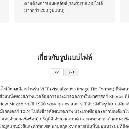
ตามต้องการเป็นผลลัพธ์(รองรับรูปแบบไฟล์
มากกว่า 200 รูปแบบ)
เกี่ยวกับรูปแบบไฟล์
XV
SK1
ลไฟล์ทางเลือกสำหรับ VIFF (Visualization Image File Format) ที่พั
ส่วนหนึ่งของสภาพแวดล้อมการประมวลผลภาพวิทยาศาสตร์ Khoros ที่มีต
New Mexico ราวปี 1990 นามสกุล .xv และ .viff อ้างอิงถึงรูปแบบเดียว
่มีเฮดเดอร์ 1024 ไบต์เข้ารหัสขนาดภาพ ประเภทข้อมูล (จากบิตเดียวไ
t และจำนวนเชิงซ้อน) ปริภูมิสี จำนวนแบนด์ และเมทาดาทาตำแหน่งเชิงพื้น
ข้อมูลแผนผังสีและค่าพิกเซล นามสกุล XV กลายเป็นที่นิยมบนระบบที่ติดต