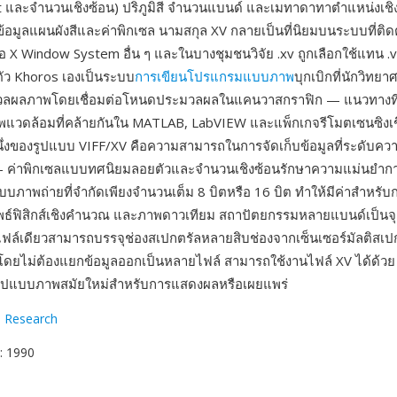
t และจำนวนเชิงซ้อน) ปริภูมิสี จำนวนแบนด์ และเมทาดาทาตำแหน่งเชิงพื้น
ข้อมูลแผนผังสีและค่าพิกเซล นามสกุล XV กลายเป็นที่นิยมบนระบบที่ติดต
มือ X Window System อื่น ๆ และในบางชุมชนวิจัย .xv ถูกเลือกใช้แทน .v
า ตัว Khoros เองเป็นระบบ
การเขียนโปรแกรมแบบภาพ
บุกเบิกที่นักวิท
วลผลภาพโดยเชื่อมต่อโหนดประมวลผลในแคนวาสกราฟิก — แนวทางที่
พแวดล้อมที่คล้ายกันใน MATLAB, LabVIEW และแพ็กเกจรีโมตเซนซิงเช
ึ่งของรูปแบบ VIFF/XV คือความสามารถในการจัดเก็บข้อมูลที่ระดับค
— ค่าพิกเซลแบบทศนิยมลอยตัวและจำนวนเชิงซ้อนรักษาความแม่นยำการ
บภาพถ่ายที่จำกัดเพียงจำนวนเต็ม 8 บิตหรือ 16 บิต ทำให้มีค่าสำหรับก
พธ์ฟิสิกส์เชิงคำนวณ และภาพดาวเทียม สถาปัตยกรรมหลายแบนด์เป็นจุ
ฟล์เดียวสามารถบรรจุช่องสเปกตรัลหลายสิบช่องจากเซ็นเซอร์มัลติสเป
โดยไม่ต้องแยกข้อมูลออกเป็นหลายไฟล์ สามารถใช้งานไฟล์ XV ได้ด้ว
ูปแบบภาพสมัยใหม่สำหรับการแสดงผลหรือเผยแพร่
l Research
: 1990