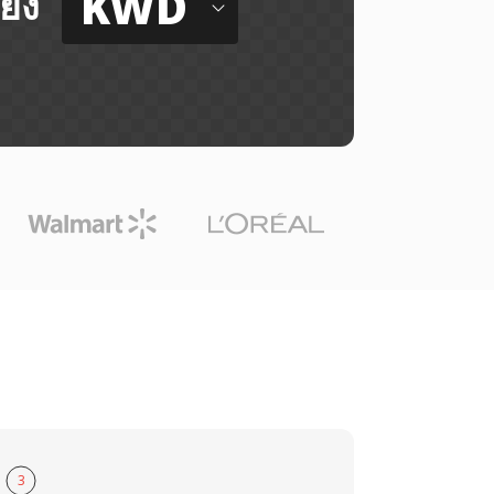
KWD
ยัง
3