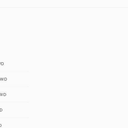
WD
KWD
KWD
WD
D