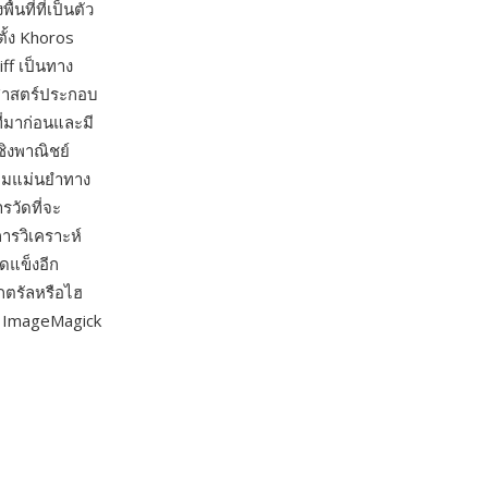
ที่ที่เป็นตัว
ั้ง Khoros
iff เป็นทาง
ยาศาสตร์ประกอบ
มาก่อนและมี
ิงพาณิชย์
วามแม่นยำทาง
วัดที่จะ
ารวิเคราะห์
ดแข็งอีก
กตรัลหรือไฮ
ย ImageMagick