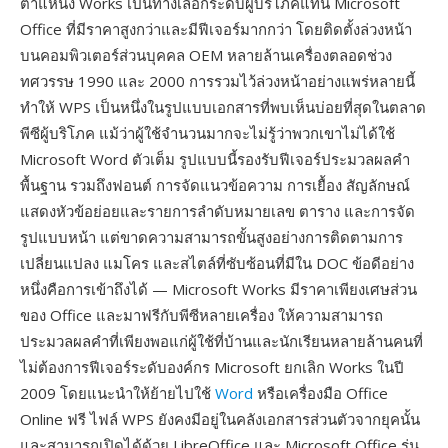
ตำแหน่ง Works เป็นทางเลือกระดับผู้บริโภคแทน Microsoft
Office ที่มีราคาสูงกว่าและมีฟีเจอร์มากกว่า โดยติดตั้งล่วงหน้า
บนคอมพิวเตอร์ส่วนบุคคล OEM หลายล้านเครื่องตลอดช่วง
ทศวรรษ 1990 และ 2000 การรวมไว้ล่วงหน้าอย่างแพร่หลายนี้
ทำให้ WPS เป็นหนึ่งในรูปแบบเอกสารที่พบเห็นบ่อยที่สุดในตลาด
พีซีผู้บริโภค แม้ว่าผู้ใช้จำนวนมากจะไม่รู้ว่าพวกเขาไม่ได้ใช้
Microsoft Word ตัวเต็ม รูปแบบนี้รองรับฟีเจอร์ประมวลผลคำ
พื้นฐาน รวมถึงฟอนต์ การจัดแนวข้อความ การเยื้อง สัญลักษณ์
แสดงหัวข้อย่อยและรายการลำดับหมายเลข ตาราง และการจัด
รูปแบบหน้า แต่ขาดความสามารถขั้นสูงอย่างการติดตามการ
เปลี่ยนแปลง แมโคร และสไตล์ที่ซับซ้อนที่มีใน DOC ข้อดีอย่าง
หนึ่งคือการเข้าถึงได้ — Microsoft Works มีราคาเพียงเศษส่วน
ของ Office และมาฟรีกับพีซีหลายเครื่อง ให้ความสามารถ
ประมวลผลคำที่เพียงพอแก่ผู้ใช้ที่บ้านและนักเรียนหลายล้านคนที่
ไม่ต้องการฟีเจอร์ระดับองค์กร Microsoft ยกเลิก Works ในปี
2009 โดยแนะนำให้ย้ายไปใช้
Word
หรือเครื่องมือ Office
Online ฟรี ไฟล์ WPS ยังคงมีอยู่ในคลังเอกสารส่วนตัวจากยุคนั้น
และสามารถเปิดได้ด้วย LibreOffice และ Microsoft Office รุ่น