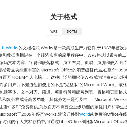
关于格式
WPS
DOTM
oft Works
的文档格式,Works是一款集成生产力套件,于1987年首次
格和数据库捆绑在一个经济实惠的应用程序中。WPS格式以紧凑的二
编码文本内容、字符和段落格式、页面布局、页眉、页脚和嵌入图片。Mi
更昂贵且功能更丰富的Microsoft Office的消费级替代品,在整个199
数百万台OEM个人电脑上。这种广泛的捆绑使WPS成为消费PC市场
许多用户并不知道他们使用的不是"完整版"的Microsoft Word。
,包括字体、文本对齐、缩进、项目符号和编号列表、表格和页面格式,
和复杂样式等高级功能。其优势之一是可及性 — Microsoft Work
零头,且随许多PC免费提供,为数百万不需要企业级功能的家庭用户和学
crosoft于2009年停产Works,建议迁移到
Word
或免费的Office在
代的个人文档存档中,可通过LibreOffice和旧版Microsoft Offic