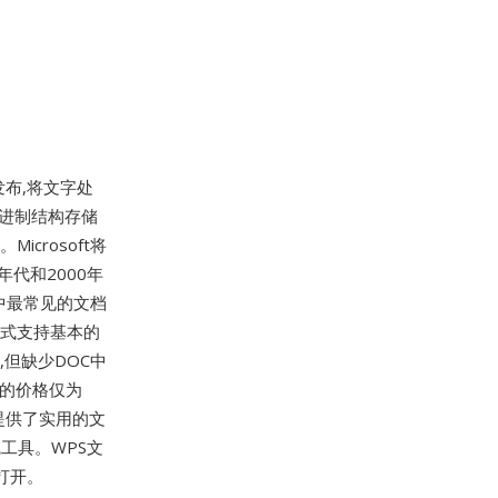
发布,将文字处
进制结构存储
crosoft将
0年代和2000年
中最常见的文档
该格式支持基本的
但缺少DOC中
s的价格仅为
生提供了实用的文
线工具。WPS文
e打开。