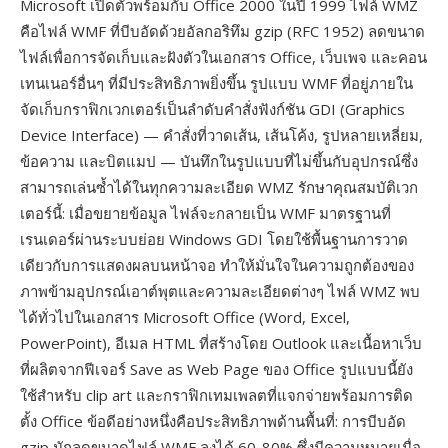
Microsoft เปิดตัวพร้อมกับ Office 2000 ในปี 1999 ไฟล์ WMZ
คือไฟล์ WMF ที่บีบอัดด้วยอัลกอริทึม gzip (RFC 1952) ลดขนาด
ไฟล์เพื่อการจัดเก็บและฝังตัวในเอกสาร Office, เว็บเพจ และคอน
เทนเนอร์อื่นๆ ที่มีประสิทธิภาพยิ่งขึ้น รูปแบบ WMF ที่อยู่ภายใน
จัดเก็บกราฟิกเวกเตอร์เป็นลำดับคำสั่งฟังก์ชัน GDI (Graphics
Device Interface) — คำสั่งที่วาดเส้น, เส้นโค้ง, รูปหลายเหลี่ยม,
ข้อความ และบิตแมป — บันทึกในรูปแบบที่ไม่ขึ้นกับอุปกรณ์ซึ่ง
สามารถเล่นซ้ำได้ในทุกความละเอียด WMZ รักษาคุณสมบัติเวก
เตอร์นี้: เมื่อขยายข้อมูล ไฟล์จะกลายเป็น WMF มาตรฐานที่
เรนเดอร์ผ่านระบบย่อย Windows GDI โดยใช้พื้นฐานการวาด
เดียวกับการแสดงผลบนหน้าจอ ทำให้มั่นใจในความถูกต้องของ
ภาพข้ามอุปกรณ์เอาต์พุตและความละเอียดต่างๆ ไฟล์ WMZ พบ
ได้ทั่วไปในเอกสาร Microsoft Office (Word, Excel,
PowerPoint), อีเมล HTML ที่สร้างโดย Outlook และเนื้อหาเว็บ
ที่ผลิตจากฟีเจอร์ Save as Web Page ของ Office รูปแบบนี้ยัง
ใช้สำหรับ clip art และกราฟิกเทมเพลตที่แจกจ่ายพร้อมการติด
ตั้ง Office ข้อดีอย่างหนึ่งคือประสิทธิภาพด้านพื้นที่: การบีบอัด
gzip มักลดขนาดไฟล์ WMF ลงได้ 60-80% ซึ่งมีความหมายเมื่อ