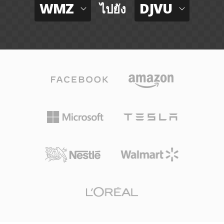
WMZ
DJVU
ไปยัง