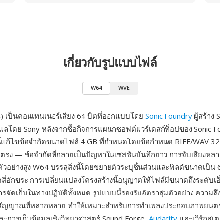
เกี่ยวกับรูปแบบไฟล์
W64
WVE
 เป็นคอนเทนเนอร์เสียง 64 บิตที่ออกแบบโดย
Sonic Foundry
ผู้สร้าง
ลโดย Sony หลังจากซื้อกิจการแผนกซอฟต์แวร์เดสก์ท็อปของ Sonic Fo
ี้แก้ไขข้อจำกัดขนาดไฟล์ 4 GB ที่กำหนดโดยข้อกำหนด RIFF/WAV 32
ตรง — ข้อจำกัดที่กลายเป็นปัญหาในเซสชันบันทึกยาว การจับเสียงหลา
่มตัวอย่างสูง W64 บรรลุสิ่งนี้โดยขยายตัวระบุชิ้นส่วนและฟิลด์ขนาดเป็น 6
ี่อักขระ การเปลี่ยนแปลงโครงสร้างนี้อนุญาตให้ไฟล์มีขนาดถึงระดับเอ็
รจัดเก็บในทางปฏิบัติทั้งหมด รูปแบบนี้รองรับอัตราสุ่มตัวอย่าง ความล
สัญญาณที่หลากหลาย ทำให้เหมาะสำหรับการทำเพลงประกอบภาพยนตร์
ละการเก็บข้อมูลเชิงวิทยาศาสตร์ Sound Forge,
Audacity
และเวิร์กสเตช