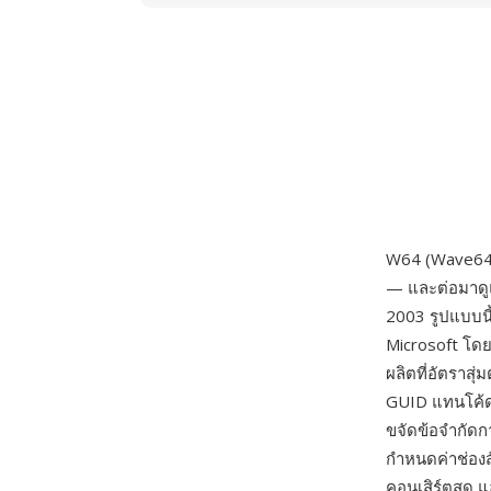
W64 (Wave64)
— และต่อมาดูแ
2003 รูปแบบน
Microsoft โดย
ผลิตที่อัตราสุ
GUID แทนโค้ดส
ขจัดข้อจำกัดกา
กำหนดค่าช่อง
คอนเสิร์ตสด แ