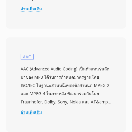
กำหนดโดยข้อกำหนด RIFF/WAV 32 บิตของ
อ่านเพิ่มเติม
Microsoft โดยตรง — ข้อจำกัดที่กลายเป็นปัญหา
ในเซสชันบันทึกยาว การจับเสียงหลายช่อง หรือการ
ผลิตที่อัตราสุ่มตัวอย่างสูง W64 บรรลุสิ่งนี้โดยขยาย
ตัวระบุชิ้นส่วนและฟิลด์ขนาดเป็น 64 บิต ใช้ GUID
แทนโค้ดสี่อักขระ การเปลี่ยนแปลงโครงสร้างนี้
อนุญาตให้ไฟล์มีขนาดถึงระดับเอ็กซาไบต์ ซึ่งขจัด
AAC
ข้อจำกัดการจัดเก็บในทางปฏิบัติทั้งหมด รูปแบบนี้
AAC (Advanced Audio Coding) เป็นตัวแทนรุ่นถัด
รองรับอัตราสุ่มตัวอย่าง ความลึกบิต และการ
มาของ MP3 ได้รับการกำหนดมาตรฐานโดย
กำหนดค่าช่องสัญญาณที่หลากหลาย ทำให้เหมาะ
ISO/IEC ในฐานะส่วนหนึ่งของข้อกำหนด MPEG-2
สำหรับการทำเพลงประกอบภาพยนตร์ การบันทึก
และ MPEG-4 ในภายหลัง พัฒนาร่วมกันโดย
คอนเสิร์ตสด และการเก็บข้อมูลเชิงวิทยาศาสตร์
Fraunhofer, Dolby, Sony, Nokia และ AT&amp;T
Sound Forge, Audacity และเวิร์กสเตชันเสียง
โดย AAC ให้คุณภาพเสียงที่เหนือกว่าที่บิตเรตเท่ากัน
อ่านเพิ่มเติม
ดิจิทัลระดับมืออาชีพอื่นๆ รองรับ W64 โดยตรง
หรือต่ำกว่า — สตรีม AAC 96 kbps โดยทั่วไปเทียบ
สำหรับการนำเข้าและส่งออกอย่างราบรื่น สำหรับ
เท่ากับไฟล์ MP3 128 kbps ในแง่คุณภาพการรับรู้
วิศวกรและโปรดิวเซอร์ที่ทำงานกับวัสดุความเที่ยง