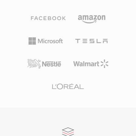
ตัวแปลงสัญญาณใช้ modified discrete cosine
ตรงสูงแบบยาวเป็นประจำ W64 มอบความน่าเชื่อ
transform ร่วมกับแบบจำลองจิตอะคูสติกขั้นสูงและ
ถือและความเรียบง่ายของ WAV โดยไม่มีข้อจำกัด
temporal noise shaping AAC เป็นรูปแบบเสียงเริ่ม
ด้านขนาดที่น่าหงุดหงิด
ต้นของระบบนิเวศ Apple (iTunes, iPhone, iPad),
YouTube และบริการสตรีมมิ่งมากมาย ข้อดีแรกคือ
ประสิทธิภาพการบีบอัดที่ยอดเยี่ยม — เสียงคุณภาพ
สูงโดยใช้พื้นที่จัดเก็บและแบนด์วิดท์น้อยลงอย่าง
มาก ข้อดีที่สองคือรองรับอัตราสุ่มตัวอย่างตั้งแต่ 8
kHz ถึง 96 kHz และสูงสุด 48 แชนเนล เหมาะกับ
ทุกอย่างตั้งแต่การโทรด้วยเสียงจนถึงเสียงเซอร์ราว
ด์ ข้อดีที่สามคือการนำไปใช้อย่างกว้างขวางโดย
Apple และผู้ผลิตอื่น ๆ ทำให้อุปกรณ์ เบราว์เซอร์
และเครื่องเล่นสื่อสมัยใหม่แทบทุกเครื่องรองรับ
เนื้อหา AAC ได้โดยไม่ต้องติดตั้งปลั๊กอินเพิ่มเติม