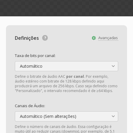
Definições
Avançadas
Taxa de bits por canal:
Automático
Define o bitrate de áudio AAC
por canal
. Por exemplo,
áudio estéreo com bitrate de 128 kbps definido aqui
produzirá um arquivo de 256 kbps. Caso seja definido como
"Personalizado", o intervalo recomendado é de ≥64 kbps.
Canais de Áudio:
Automático (Sem alterações)
Define o número de canais de áudio. Essa configuração é
muito útil ao reduzir canais (downmix), por exemplo, de 5.1