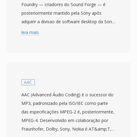
Foundry — criadores do Sound Forge — é
posteriormente mantido pela Sony após
adquirir a divisao de software desktop da Sonic
Foundry em 2003. O formato aborda
leia mais
diretamente o teto de tamanho de arquivo de
4 GB imposto pela especificação RIFF/WAV de
32 bits da Microsoft, uma limitação que se
torna problematica durante sessões de
gravação longas, capturas multicanal ou
producoes com altas taxas de amostragem. O
AAC
W64 alcança isso estendendo identificadores
AAC (Advanced Áudio Coding) é o sucessor do
de bloco é campos de tamanho para 64 bits,
MP3, padronizado pela ISO/IEC como parte
usando GUIDs em vez de codigos de quatro
das especificações MPEG-2 é, posteriormente,
caracteres. Essa mudança estrutural permite
MPEG-4. Desenvolvido em colaboração por
que os arquivos atinjam tamanhos medidos
Fraunhofer, Dolby, Sony, Nokia é AT&amp;T, o
em exabytes, removendo efetivamente