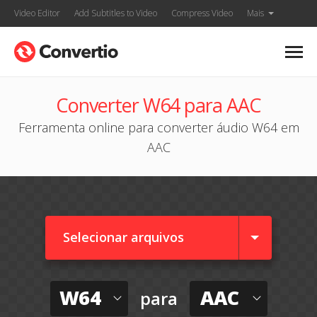
Video Editor
Add Subtitles to Video
Compress Video
Mais
Converter W64 para AAC
Ferramenta online para converter áudio W64 em
AAC
Selecionar arquivos
W64
AAC
para