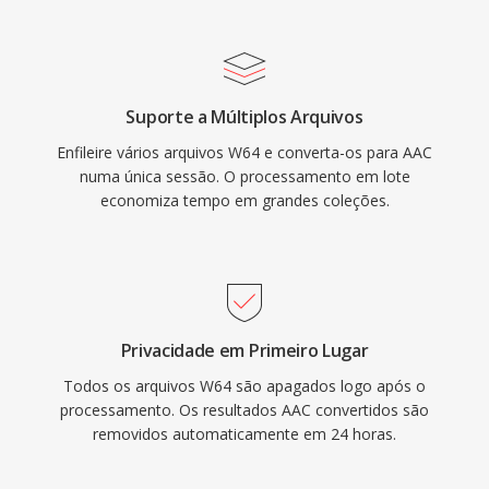
48 canais, atendendo desde chamadas de voz
até som surround. Terceiro, a ampla adoção
pela indústria, incluindo a Apple é outros,
garante que praticamente todos os
Suporte a Múltiplos Arquivos
dispositivos, navegadores é reprodutores de
Enfileire vários arquivos W64 e converta-os para AAC
mídia modernos reproduzam conteúdo AAC
numa única sessão. O processamento em lote
nativamente, sem plugins adicionais.
economiza tempo em grandes coleções.
Privacidade em Primeiro Lugar
Todos os arquivos W64 são apagados logo após o
processamento. Os resultados AAC convertidos são
removidos automaticamente em 24 horas.