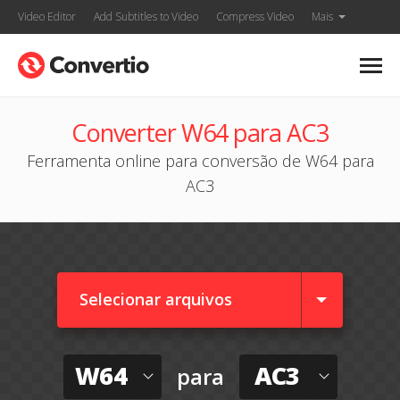
Video Editor
Add Subtitles to Video
Compress Video
Mais
Converter W64 para AC3
Ferramenta online para conversão de W64 para
AC3
Selecionar arquivos
W64
AC3
para