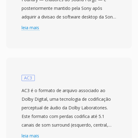
posteriormente mantido pela Sony após
adquirir a divisao de software desktop da Sonic
Foundry em 2003. O formato aborda
leia mais
diretamente o teto de tamanho de arquivo de
4 GB imposto pela especificação RIFF/WAV de
32 bits da Microsoft, uma limitação que se
torna problematica durante sessões de
gravação longas, capturas multicanal ou
producoes com altas taxas de amostragem. O
AC3
W64 alcança isso estendendo identificadores
AC3 é o formato de arquivo associado ao
de bloco é campos de tamanho para 64 bits,
Dolby Digital, uma tecnologia de codificação
usando GUIDs em vez de codigos de quatro
perceptual de áudio da Dolby Laboratories.
caracteres. Essa mudança estrutural permite
Este formato com perdas codifica até 5.1
que os arquivos atinjam tamanhos medidos
canais de som surround (esquerdo, central,
em exabytes, removendo efetivamente
direito, surround esquerdo, surround direito é
leia mais
qualquer restrição prática de armazenamento.