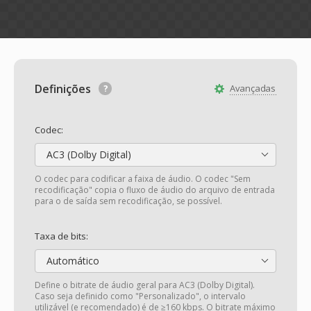
Definições
Avançadas
Codec:
AC3 (Dolby Digital)
O codec para codificar a faixa de áudio. O codec "Sem
recodificação" copia o fluxo de áudio do arquivo de entrada
para o de saída sem recodificação, se possível.
Taxa de bits:
Automático
Define o bitrate de áudio geral para AC3 (Dolby Digital).
Caso seja definido como "Personalizado", o intervalo
utilizável (e recomendado) é de ≥160 kbps. O bitrate máximo