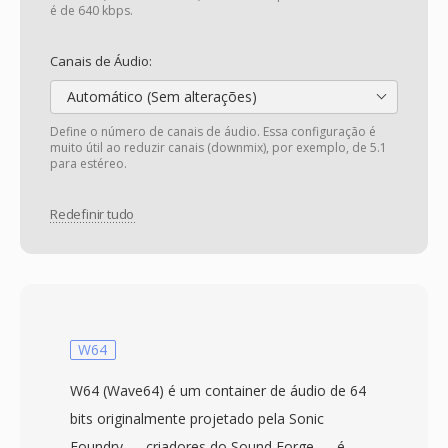
é de 640 kbps.
Canais de Áudio:
Automático (Sem alterações)
Define o número de canais de áudio. Essa configuração é
muito útil ao reduzir canais (downmix), por exemplo, de 5.1
para estéreo.
Redefinir tudo
W64
W64 (Wave64) é um container de áudio de 64
bits originalmente projetado pela Sonic
Foundry — criadores do Sound Forge — é