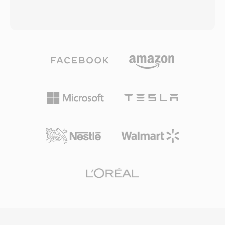
LFE) em um fluxo de bits que normalmente
O formato suporta taxas de amostragem,
varia de 192 a 640 kbps. O algoritmo aplica
profundidades de bits é configurações de
uma transformada discreta de cosseno
canais arbitrarias, tornando-o adequado para
modificada com análise psicoacustica para
trilhas sonoras de filmes, gravação de
descartar informações de áudio abaixo do
concertos ao vivo é aquisicao de dados
limiar da percepcao humana, produzindo
científicos. O Sound Forge, o Audacity é outras
arquivos compactos sem perda de qualidade
estações de trabalho de áudio digital
perceptível. O AC3 tornou-se o padrão de
profissional fornecem suporte nativo ao W64
áudio obrigatório para DVD-Vídeo e é
para importação é exportação perfeitas. Para
amplamente utilizado em discos Blu-ray,
engenheiros é produtores que trabalham
transmissoes de televisão digital (ATSC) é
rotineiramente com material de longa duração
entrega por streaming. Uma vantagem
é alta fidelidade, o W64 oferece a
primaria é a capacidade de som surround
confiabilidade é simplicidade do WAV sem a
multicanal, levando o áudio espacial
frustrante restrição de tamanho.
cinematografico para sistemas de home
theater. O formato também mantém excelente