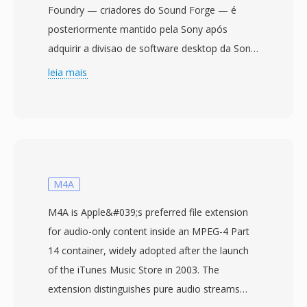
Foundry — criadores do Sound Forge — é
posteriormente mantido pela Sony após
adquirir a divisao de software desktop da Sonic
Foundry em 2003. O formato aborda
leia mais
diretamente o teto de tamanho de arquivo de
4 GB imposto pela especificação RIFF/WAV de
32 bits da Microsoft, uma limitação que se
torna problematica durante sessões de
gravação longas, capturas multicanal ou
producoes com altas taxas de amostragem. O
M4A
W64 alcança isso estendendo identificadores
M4A is Apple&#039;s preferred file extension
de bloco é campos de tamanho para 64 bits,
for audio-only content inside an MPEG-4 Part
usando GUIDs em vez de codigos de quatro
14 container, widely adopted after the launch
caracteres. Essa mudança estrutural permite
of the iTunes Music Store in 2003. The
que os arquivos atinjam tamanhos medidos
extension distinguishes pure audio streams
em exabytes, removendo efetivamente