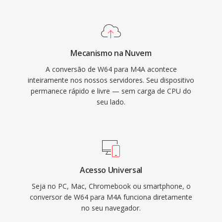
most car infotainment systems. Three tangible
benefits define the format: superior coding
efficiency over older lossy codecs, rich
metadata through the MP4 atom structure
Mecanismo na Nuvem
(artwork, chapters, lyrics), and dual-mode
A conversão de W64 para M4A acontece
flexibility serving both lossy and lossless
inteiramente nos nossos servidores. Seu dispositivo
workflows.
permanece rápido e livre — sem carga de CPU do
seu lado.
Acesso Universal
Seja no PC, Mac, Chromebook ou smartphone, o
conversor de W64 para M4A funciona diretamente
no seu navegador.