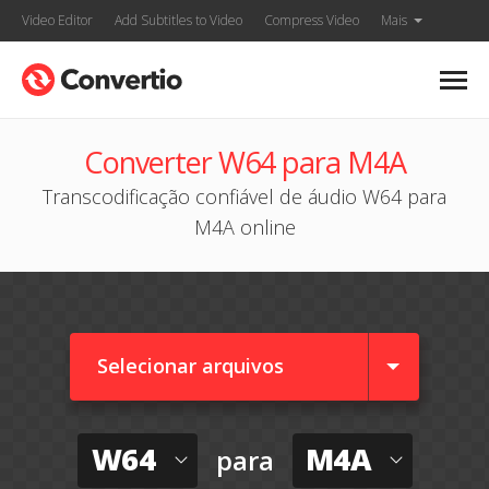
Video Editor
Add Subtitles to Video
Compress Video
Mais
Converter W64 para M4A
Transcodificação confiável de áudio W64 para
M4A online
Selecionar arquivos
W64
M4A
para