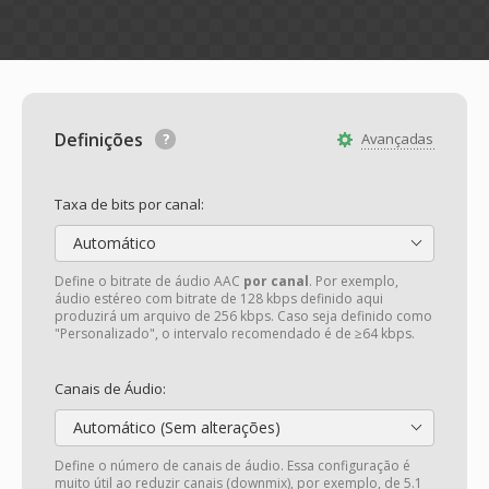
Definições
Avançadas
Taxa de bits por canal:
Automático
Define o bitrate de áudio AAC
por canal
. Por exemplo,
áudio estéreo com bitrate de 128 kbps definido aqui
produzirá um arquivo de 256 kbps. Caso seja definido como
"Personalizado", o intervalo recomendado é de ≥64 kbps.
Canais de Áudio:
Automático (Sem alterações)
Define o número de canais de áudio. Essa configuração é
muito útil ao reduzir canais (downmix), por exemplo, de 5.1