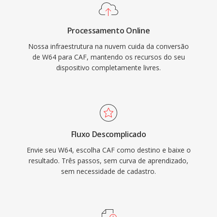
Core Áudio da Apple oferece suporte nativo
em macOS é iOS, garantindo reprodução de
Processamento Online
baixa latencia em aplicativos profissionais
Nossa infraestrutura na nuvem cuida da conversão
como Logic Pro é Final Cut Pro. Para fluxos de
de W64 para CAF, mantendo os recursos do seu
trabalho no ecossistema Apple que exigem
dispositivo completamente livres.
versatilidade é escala, o CAF é uma opção
excepcionalmente capaz.
Fluxo Descomplicado
Envie seu W64, escolha CAF como destino e baixe o
resultado. Três passos, sem curva de aprendizado,
sem necessidade de cadastro.