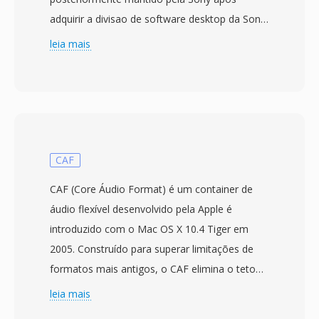
adquirir a divisao de software desktop da Sonic
Foundry em 2003. O formato aborda
leia mais
diretamente o teto de tamanho de arquivo de
4 GB imposto pela especificação RIFF/WAV de
32 bits da Microsoft, uma limitação que se
torna problematica durante sessões de
gravação longas, capturas multicanal ou
producoes com altas taxas de amostragem. O
CAF
W64 alcança isso estendendo identificadores
CAF (Core Áudio Format) é um container de
de bloco é campos de tamanho para 64 bits,
áudio flexível desenvolvido pela Apple é
usando GUIDs em vez de codigos de quatro
introduzido com o Mac OS X 10.4 Tiger em
caracteres. Essa mudança estrutural permite
2005. Construído para superar limitações de
que os arquivos atinjam tamanhos medidos
formatos mais antigos, o CAF elimina o teto
em exabytes, removendo efetivamente
de 4 GB de tamanho de arquivo que restringe
leia mais
qualquer restrição prática de armazenamento.
WAV e AIFF, suportando teoricamente duração
O formato suporta taxas de amostragem,