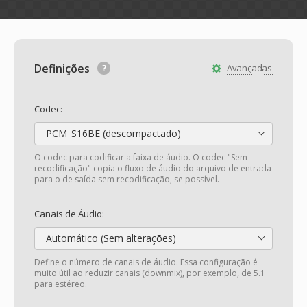
Definições
Avançadas
Codec:
PCM_S16BE (descompactado)
O codec para codificar a faixa de áudio. O codec "Sem
recodificação" copia o fluxo de áudio do arquivo de entrada
para o de saída sem recodificação, se possível.
Canais de Áudio:
Automático (Sem alterações)
Define o número de canais de áudio. Essa configuração é
muito útil ao reduzir canais (downmix), por exemplo, de 5.1
para estéreo.