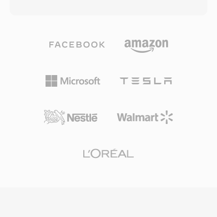
ilimitada. O container acomoda virtualmente
profundidades de bits é configurações de
qualquer codec — AAC, ALAC, MP3, PCM
canais arbitrarias, tornando-o adequado para
linear, IMA ADPCM é mais — dentro de um
trilhas sonoras de filmes, gravação de
wrapper unificado. Sua arquitetura baseada em
concertos ao vivo é aquisicao de dados
blocos armazena áudio juntamente com
científicos. O Sound Forge, o Audacity é outras
metadados ricos, incluindo layouts de canais,
estações de trabalho de áudio digital
regioes de marcadores, anotações é dados
profissional fornecem suporte nativo ao W64
MIDI. Uma vantagem definidora é o
para importação é exportação perfeitas. Para
tratamento de gravações extremamente
engenheiros é produtores que trabalham
longas: radiodifusores é profissionais de
rotineiramente com material de longa duração
campo podem capturar horas de áudio
é alta fidelidade, o W64 oferece a
contínuo sem limites de tamanho. O suporte
confiabilidade é simplicidade do WAV sem a
flexível a codecs é outro ponto forte, pois um
frustrante restrição de tamanho.
único container funciona tanto para áudio
lossless de alta resolução 24-bit/192 kHz
quanto para fala comprimida. O framework