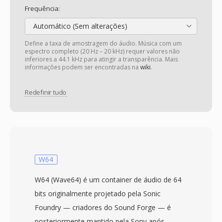
Frequência:
Automático (Sem alterações)
Define a taxa de amostragem do áudio. Música com um
espectro completo (20 Hz – 20 kHz) requer valores não
inferiores a 44.1 kHz para atingir a transparência. Mais
informações podem ser encontradas na
wiki
.
Redefinir tudo
W64
W64 (Wave64) é um container de áudio de 64
bits originalmente projetado pela Sonic
Foundry — criadores do Sound Forge — é
posteriormente mantido pela Sony após