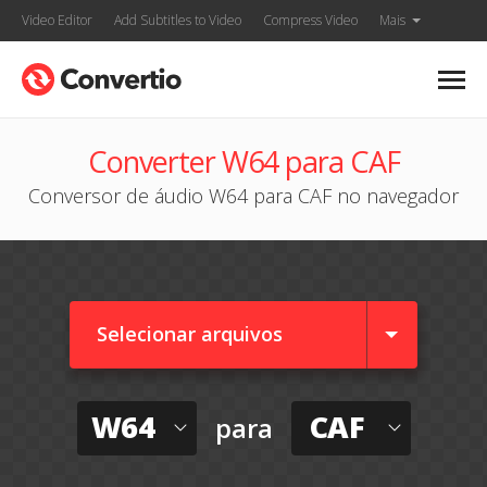
Video Editor
Add Subtitles to Video
Compress Video
Mais
Converter W64 para CAF
Conversor de áudio W64 para CAF no navegador
Selecionar arquivos
W64
CAF
para