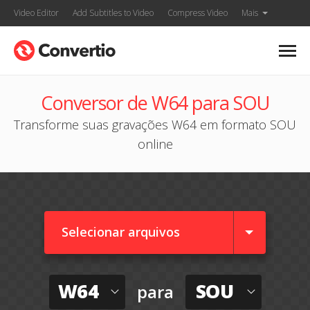
Video Editor
Add Subtitles to Video
Compress Video
Mais
Conversor de W64 para SOU
Transforme suas gravações W64 em formato SOU
online
Selecionar arquivos
W64
SOU
para