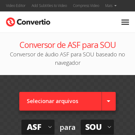
Video Editor
Add Subtitles to Video
Compress Video
Mais
Conversor de ASF para SOU
Conversor de áudio ASF para SOU baseado no
navegador
Selecionar arquivos
ASF
SOU
para