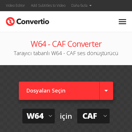
Video Editor
Add Subtitles to Video
Daha fazla
W64 - CAF Converter
Tarayıcı tabanlı W64 - CAF ses dönüştürücü
Dosyaları Seçin
W64
CAF
için