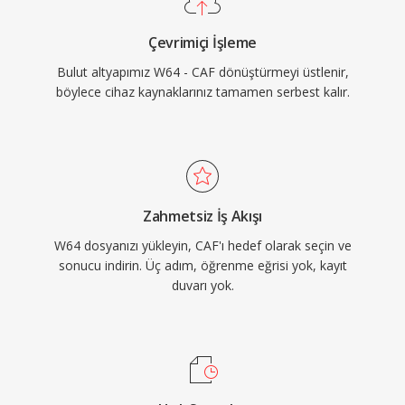
çok yönlülük hem de ölçek gerektiren Apple
Çevrimiçi İşleme
ekosistemi iş akışları için CAF son derece
Bulut altyapımız W64 - CAF dönüştürmeyi üstlenir,
yetenekli bir seçenektir.
böylece cihaz kaynaklarınız tamamen serbest kalır.
Zahmetsiz İş Akışı
W64 dosyanızı yükleyin, CAF'ı hedef olarak seçin ve
sonucu indirin. Üç adım, öğrenme eğrisi yok, kayıt
duvarı yok.