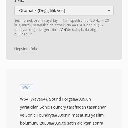
Sıklık:
Otomatik (Değişiklik yok)
Sesin örnek oranını ayarlayın. Tam spektrumlu (20 Hz — 20
kHz) müzik, şeffaflık elde etmek için 44.1 kHz'den düşük
olmayan değerler gerektirir.
Viki
'de daha fazla bilgi
bulunabilir.
Hepsini sıfırla
W64
W64 (Wave64), Sound Forge&#039;un
yaratıcıları Sonic Foundry tarafından tasarlanan
ve Sonic Foundry&#039;nın masaüstü yazılım
bölümünü 2003&#039;te satın aldıktan sonra