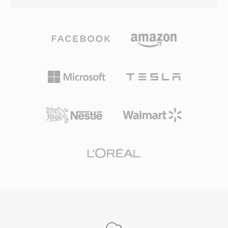
bilimsel veri toplama için son derece uygundur.
IMA ADPCM ve daha fazlası dahil olmak üzere
Sound Forge, Audacity ve diğer profesyonel
neredeyse her kodeki birleşik bir sarmalayıcı
dijital ses iş istasyonları, sorunsuz içe ve dışa
içinde barındırır. Yığın tabanlı mimarisi, sesi
aktarma için yerel W64 desteği sunar. Uzun
kanal düzenleri, işaretçi bölgeleri, açıklamalar
süreli, yüksek kaliteli materyalle düzenli olarak
ve MIDI verileri gibi zengin üst verilerle birlikte
çalışan mühendisler ve yapımcılar için W64,
depolar. Belirleyici avantajı son derece uzun
WAV&#039;ın güvenilirliğini ve sadeliğini sinir
kayıtları işleyebilmesidir: yayıncılar ve saha
bozucu boyut kısıtlaması olmadan sunar.
kayıtçıları boyut sınırı olmadan saatlerce
kesintisiz ses yakalayabilir. Esnek kodek desteği
bir diğer güçlü yönüdür — içerik ister yüksek
çözünürlüklü 24 bit/192 kHz kayıpsız ses ister
sıkıştırılmış konuşma olsun aynı kapsayıcı çalışır.
Apple&#039;ın Core Audio çerçevesi, macOS ve
iOS üzerinde Logic Pro ve Final Cut Pro gibi
profesyonel uygulamalarda düşük gecikmeli
oynatmayı sağlayan yerel destek sunar. Hem