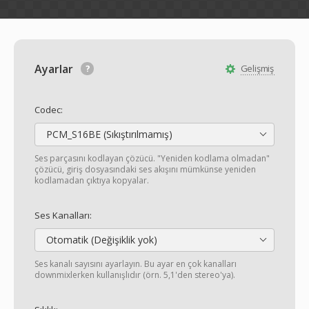
Ayarlar
Gelişmiş
Codec:
PCM_S16BE (Sıkıştırılmamış)
Ses parçasını kodlayan çözücü. "Yeniden kodlama olmadan"
çözücü, giriş dosyasındaki ses akışını mümkünse yeniden
kodlamadan çıktıya kopyalar.
Ses Kanalları:
Otomatik (Değişiklik yok)
Ses kanalı sayısını ayarlayın. Bu ayar en çok kanalları
downmixlerken kullanışlıdır (örn. 5,1'den stereo'ya).