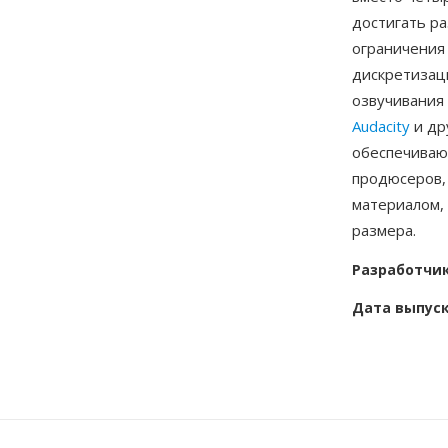
достигать ра
ограничения
дискретизаци
озвучивания 
Audacity
и др
обеспечиваю
продюсеров,
материалом,
размера.
Разработчи
Дата выпус