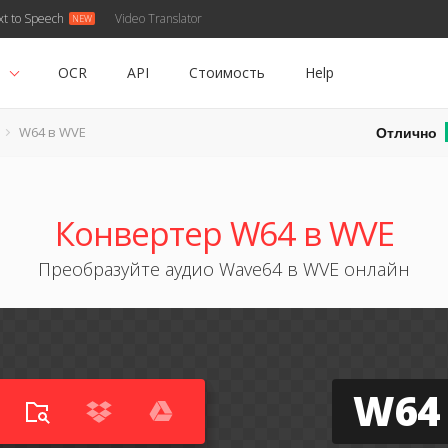
xt to Speech
Video Translator
ь
OCR
API
Стоимость
Help
Отлично
W64 в WVE
Конвертер W64 в WVE
Преобразуйте аудио Wave64 в WVE онлайн
W64