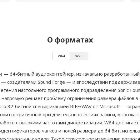
О форматах
W64
WVE
) — 64-битный аудиоконтейнер, изначально разработанный
— создателями Sound Forge — и впоследствии поддержива
етения настольного программного подразделения Sonic Foun
т напрямую решает проблему ограничения размера файлов в 
ого 32-битной спецификацией RIFF/WAV от Microsoft — огра
овится критичным при длительных сессиях записи, многокан
работе с высокими частотами дискретизации. W64 достигает 
идентификаторов чанков и полей размера до 64 бит, исполь
рёхсимвольных кодов. Такое структурное изменение позвол