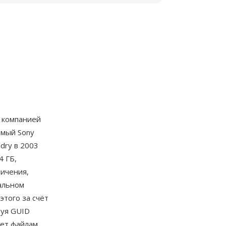
 компанией
емый Sony
dry в 2003
4 ГБ,
ничения,
альном
этого за счёт
зуя GUID
яет файлам