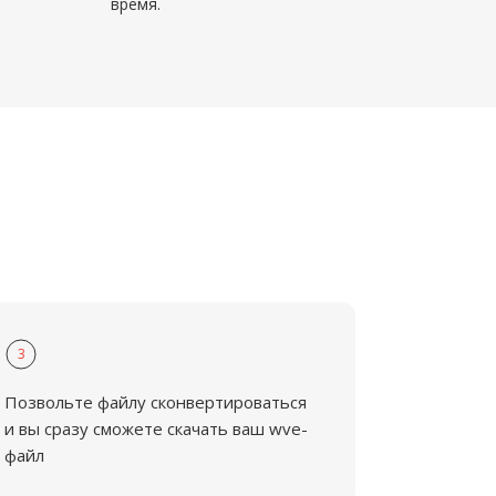
время.
3
Позвольте файлу сконвертироваться
и вы сразу сможете скачать ваш wve-
файл