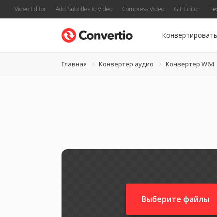
Video Editor
Add Subtitles to Video
Compress Video
GIF Editor
Te
Конвертироват
Главная
Конвертер аудио
Конвертер W64
Выберите файлы