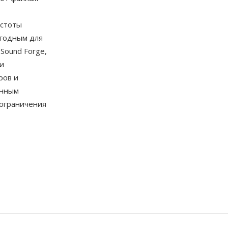
е
астоты
игодным для
Sound Forge,
и
ров и
енным
 ограничения