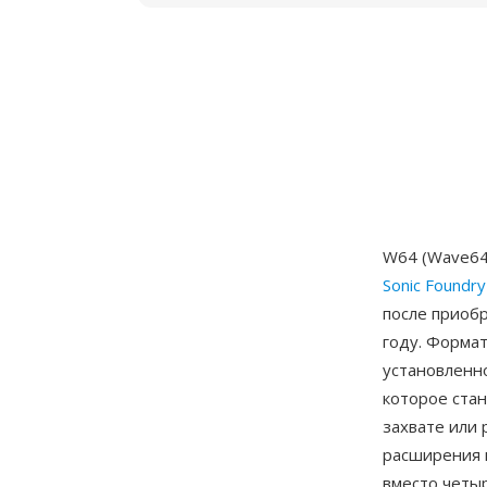
W64 (Wave64
Sonic Foundry
после приобр
году. Форма
установленн
которое стан
захвате или 
расширения 
вместо четы