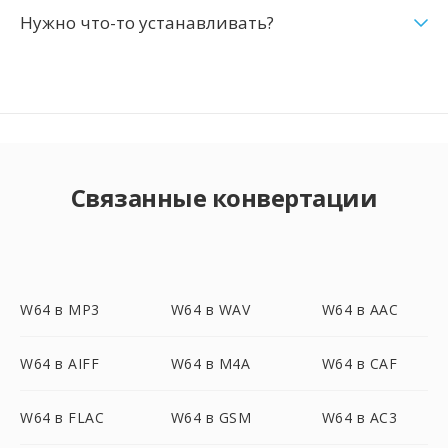
Нужно что-то устанавливать?
Связанные конвертации
W64 в MP3
W64 в WAV
W64 в AAC
W64 в AIFF
W64 в M4A
W64 в CAF
W64 в FLAC
W64 в GSM
W64 в AC3