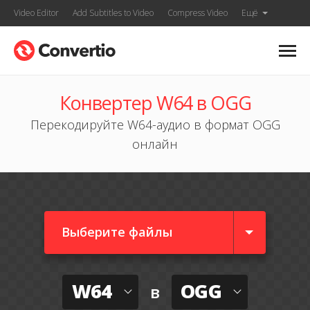
Video Editor
Add Subtitles to Video
Compress Video
Ещё
Конвертер W64 в OGG
Перекодируйте W64-аудио в формат OGG
онлайн
Выберите файлы
W64
OGG
в