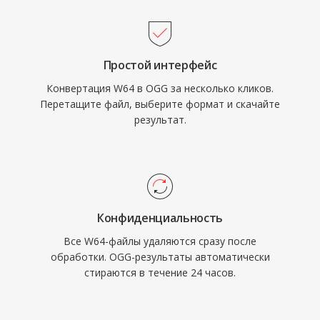
могут внедрять Vorbis без забот о роялти.
размера.
Spotify годами использовал Vorbis как
основной стриминговый кодек именно по
Простой интерфейс
этой причине. Формат также более изящно
Конвертация W64 в OGG за несколько кликов.
справляется с деградацией качества на
Перетащите файл, выберите формат и скачайте
низких битрейтах, чем многие конкуренты,
результат.
поэтому он остаётся популярным в
видеоиграх, где хранилище ограничено, а
тысячи звуковых эффектов соперничают за
место. VLC, Firefox, Chrome и Android
обеспечивают нативное декодирование
Конфиденциальность
Vorbis.
Все W64-файлы удаляются сразу после
обработки. OGG-результаты автоматически
стираются в течение 24 часов.