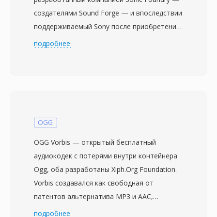
создателями Sound Forge — и впоследствии
поддерживаемый Sony после приобретения
настольного программного подразделения
подробнее
Sonic Foundry в 2003 году. Формат напрямую
решает проблему ограничения размера
файлов в 4 ГБ, установленного 32-битной
спецификацией RIFF/WAV от Microsoft —
ограничения, которое становится
критичным при длительных сессиях записи,
OGG
многоканальном захвате или работе с
OGG Vorbis — открытый бесплатный
высокими частотами дискретизации. W64
аудиокодек с потерями внутри контейнера
достигает этого за счёт расширения
Ogg, оба разработаны Xiph.Org Foundation.
идентификаторов чанков и полей размера
Vorbis создавался как свободная от
до 64 бит, используя GUID вместо
патентов альтернатива MP3 и AAC,
четырёхсимвольных кодов. Такое
используя модифицированное дискретное
подробнее
структурное изменение позволяет файлам