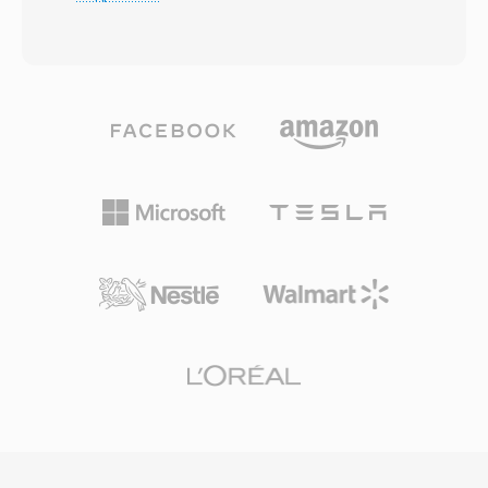
косинусное преобразование (MDCT) с
достигать размеров в эксабайтах,
кодированием переменного битрейта,
фактически снимая любые практические
адаптирующимся к сложности сигнала в
ограничения на объём хранения. Формат
каждом кадре. Слепые прослушивания
поддерживает произвольные частоты
неизменно показывают, что Vorbis
дискретизации, разрядности и конфигурации
обеспечивает перцептивное качество,
каналов, что делает его пригодным для
сопоставимое с MP3 или превосходящее
озвучивания фильмов, записи живых
его, особенно в диапазоне 96-192 кбит/с.
концертов и научного сбора данных. Sound
Формат поддерживает частоты
Forge, Audacity и другие профессиональные
дискретизации от 8 кГц до 192 кГц и от 1 до
цифровые звуковые рабочие станции
255 каналов, охватывая всё — от моно-
обеспечивают нативную поддержку
голоса до многоканальных миксов.
импорта и экспорта W64. Для инженеров и
Выдающееся преимущество — полное
продюсеров, регулярно работающих с
отсутствие лицензионных отчислений:
продолжительным высококачественным
разработчики игр, стриминговые
материалом, W64 предлагает надёжность и
платформы и производители оборудования
простоту WAV без досадного ограничения