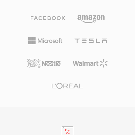
MP3، خاصة في نطاق 96-192 كيلوبت/ثانية. يدعم
المحبط لحجم الملف.
التنسيق معدلات عينة من 8 كيلوهرتز إلى 192
كيلوهرتز ومن 1 إلى 255 قناة، مما يغطي كل شيء
من الصوت الأحادي إلى المزيج المحيطي. من أبرز
مزاياه الغياب الكامل لرسوم الترخيص — يمكن
لمطوري الألعاب ومنصات البث ومصنّعي الأجهزة تنفيذ
Vorbis دون مخاوف بشأن الرسوم. اعتمد Spotify
على Vorbis لسنوات كمرمّز بث أساسي لهذا السبب
بالذات. يتعامل التنسيق أيضاً مع تدهور الجودة عند
معدلات البت المنخفضة بأناقة أكبر من كثير من
المنافسين، ولهذا يظل رائجاً في ألعاب الفيديو حيث
تكون المساحة محدودة وتتنافس آلاف المؤثرات
الصوتية على الحجم. يوفر VLC وFirefox وChrome
وAndroid جميعها فك ترميز Vorbis أصلياً.