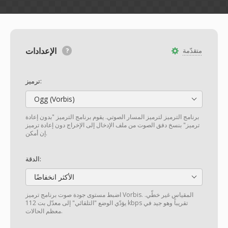
الإعدادات
متقدّمة
ترميز:
Ogg (Vorbis)
برنامج الترميز لترميز المسار الصوتي. يقوم برنامج الترميز "بدون إعادة
ترميز" بنسخ دفق الصوت من ملف الإدخال إلى الإخراج دون إعادة ترميز
إن أمكن.
الدقة:
الأكثر انخفاضًا
اضبط مستوى جودة صوت برنامج ترميز Vorbis. المقياس غير خطّي.
يؤدّي الوضع "التلقائي" إلى معدّل بت 112 kbps تقريباً وهو جيد في
معظم الحالات.