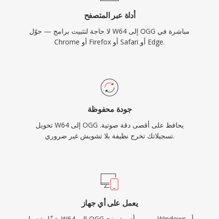
أداة عبر المتصفح
لا حاجة لتثبيت برامج — حوّل W64 إلى OGG مباشرة في
Chrome أو Firefox أو Safari أو Edge.
جودة محفوظة
تحويل W64 إلى OGG يحافظ على أقصى دقة صوتية.
تسجيلاتك تخرج نظيفة بلا تشويش غير ضروري.
يعمل على أي جهاز
شغّل تحويل W64 إلى OGG من أي متصفح — Windows أو