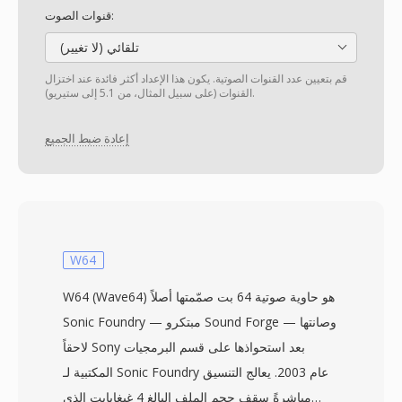
قنوات الصوت:
تلقائي (لا تغيير)
قم بتعيين عدد القنوات الصوتية. يكون هذا الإعداد أكثر فائدة عند اختزال
القنوات (على سبيل المثال، من 5.1 إلى ستيريو).
إعادة ضبط الجميع
W64
W64 (Wave64) هو حاوية صوتية 64 بت صمّمتها أصلاً
Sonic Foundry — مبتكرو Sound Forge — وصانتها
لاحقاً Sony بعد استحواذها على قسم البرمجيات
المكتبية لـ Sonic Foundry عام 2003. يعالج التنسيق
مباشرةً سقف حجم الملف البالغ 4 غيغابايت الذي