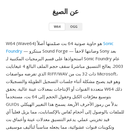
عن الصيغ
W64
OGG
Sonic
W64 (Wave64) هو حاوية صوتية 64 بت صمّمتها أصلاً
— مبتكرو Sound Forge — وصانتها لاحقاً Sony بعد
Foundry
استحواذها على قسم البرمجيات المكتبية لـ Sonic Foundry عام
2003. يعالج التنسيق مباشرةً سقف حجم الملف البالغ 4 غيغابايت
الذي تفرضه مواصفات RIFF/WAV ذات 32 بت من Microsoft،
وهو قيد يصبح مشكلة أثناء جلسات التسجيل الطويلة والتسجيلات
متعددة القنوات أو الإنتاجات بمعدلات عينة عالية. يحقق W64 ذلك
بتوسيع معرّفات الكتل وحقول الحجم إلى 64 بت، مستخدماً
GUIDs بدلاً من رموز الأحرف الأربعة. يسمح هذا التغيير الهيكلي
للملفات بالوصول إلى أحجام تُقاس بالإكسابايت، مما يزيل فعلياً أي
قيد تخزيني عملي. يدعم التنسيق معدلات عينة وأعماق بت
وتكوينات قنوات عشوائية، مما يجعله مناسباً لتأليف موسيقى