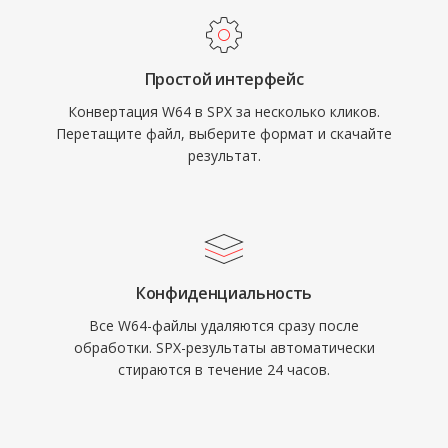
Speex также включает акустическое
размера.
эхоподавление, шумоподавление и
автоматическую регулировку усиления —
Простой интерфейс
функции, которые конкурирующие кодеки
Конвертация W64 в SPX за несколько кликов.
обычно делегируют внешним библиотекам.
Перетащите файл, выберите формат и скачайте
Хотя создатели кодека официально
результат.
рекомендуют Opus как преемника с 2012
года, Speex остаётся в работе в устаревших
VoIP-системах, архивных записях и
встроенных устройствах, где ценится его
лёгкий декодер.
Конфиденциальность
Все W64-файлы удаляются сразу после
обработки. SPX-результаты автоматически
стираются в течение 24 часов.