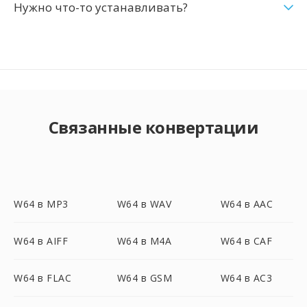
Нужно что-то устанавливать?
Связанные конвертации
W64 в MP3
W64 в WAV
W64 в AAC
W64 в AIFF
W64 в M4A
W64 в CAF
W64 в FLAC
W64 в GSM
W64 в AC3