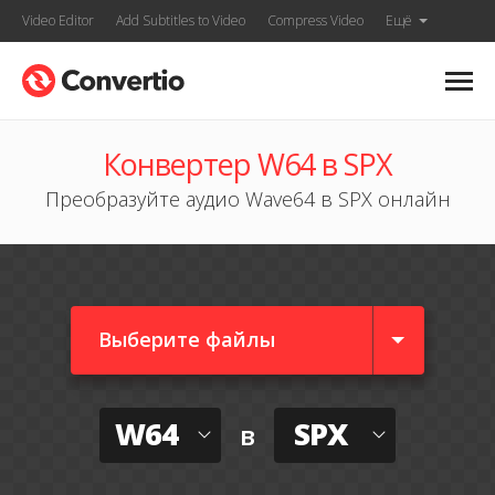
Video Editor
Add Subtitles to Video
Compress Video
Ещё
Конвертер W64 в SPX
Преобразуйте аудио Wave64 в SPX онлайн
Выберите файлы
W64
SPX
в