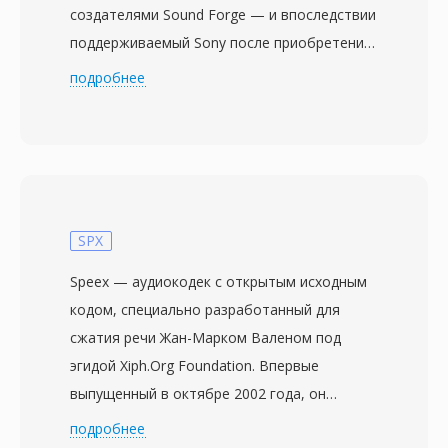
создателями Sound Forge — и впоследствии
поддерживаемый Sony после приобретения
настольного программного подразделения
подробнее
Sonic Foundry в 2003 году. Формат напрямую
решает проблему ограничения размера
файлов в 4 ГБ, установленного 32-битной
спецификацией RIFF/WAV от Microsoft —
ограничения, которое становится
критичным при длительных сессиях записи,
SPX
многоканальном захвате или работе с
Speex — аудиокодек с открытым исходным
высокими частотами дискретизации. W64
кодом, специально разработанный для
достигает этого за счёт расширения
сжатия речи Жан-Марком Валеном под
идентификаторов чанков и полей размера
эгидой Xiph.Org Foundation. Впервые
до 64 бит, используя GUID вместо
выпущенный в октябре 2002 года, он
четырёхсимвольных кодов. Такое
ориентирован на VoIP, конференц-связь и
подробнее
структурное изменение позволяет файлам