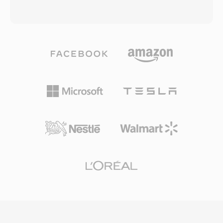
любые сценарии, где голос нужно
достигать размеров в эксабайтах,
эффективно передавать по сети. SPX-файлы
фактически снимая любые практические
оборачивают Speex-кодированное аудио в
ограничения на объём хранения. Формат
контейнер Ogg, сочетая оптимизацию
поддерживает произвольные частоты
кодека для речи с возможностями
дискретизации, разрядности и конфигурации
потоковой передачи Ogg. Поддерживаются
каналов, что делает его пригодным для
три частоты дискретизации —
озвучивания фильмов, записи живых
узкополосная 8 кГц, широкополосная 16 кГц
концертов и научного сбора данных. Sound
и сверхширокополосная 32 кГц — а также
Forge, Audacity и другие профессиональные
кодирование с переменным битрейтом,
цифровые звуковые рабочие станции
адаптирующимся в реальном времени к
обеспечивают нативную поддержку
сложности речи. Выдающееся
импорта и экспорта W64. Для инженеров и
преимущество — свободная от патентов
продюсеров, регулярно работающих с
лицензия BSD, позволившая разработчикам
продолжительным высококачественным
свободно встраивать кодек как в
материалом, W64 предлагает надёжность и
коммерческие, так и в открытые продукты.
простоту WAV без досадного ограничения