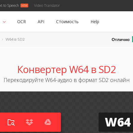
xt to Speech
Video Translator
ь
OCR
API
Стоимость
Help
Отлично
W64 в SD2
Конвертер W64 в SD2
Перекодируйте W64-аудио в формат SD2 онлайн
W64