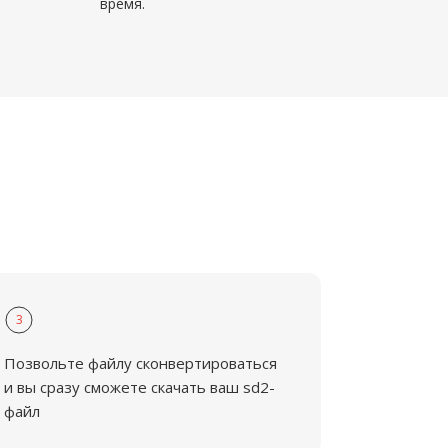
время.
3
Позвольте файлу сконвертироваться
и вы сразу сможете скачать ваш sd2-
файл