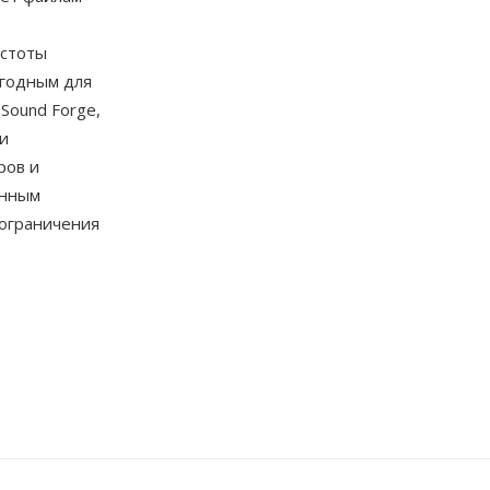
е
астоты
игодным для
Sound Forge,
и
ров и
енным
 ограничения