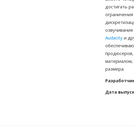
достигать ра
ограничения
дискретизаци
озвучивания 
Audacity
и др
обеспечиваю
продюсеров,
материалом,
размера.
Разработчи
Дата выпус