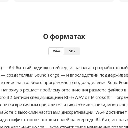
О форматах
W64
SD2
) — 64-битный аудиоконтейнер, изначально разработанный
— создателями Sound Forge — и впоследствии поддержива
етения настольного программного подразделения Sonic Foun
т напрямую решает проблему ограничения размера файлов в 
ого 32-битной спецификацией RIFF/WAV от Microsoft — огра
овится критичным при длительных сессиях записи, многокан
работе с высокими частотами дискретизации. W64 достигает 
идентификаторов чанков и полей размера до 64 бит, исполь
рёхсимвольных кодов. Такое структурное изменение позвол