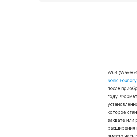
W64 (Wave64
Sonic Foundry
после приобр
году. Форма
установленн
которое стан
захвате или 
расширения 
вместо четы