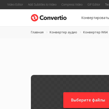
Video Editor
Add Subtitles to Video
Compress Video
GIF Editor
Te
Конвертироват
Главная
Конвертер аудио
Конвертер W64
Выберите файлы