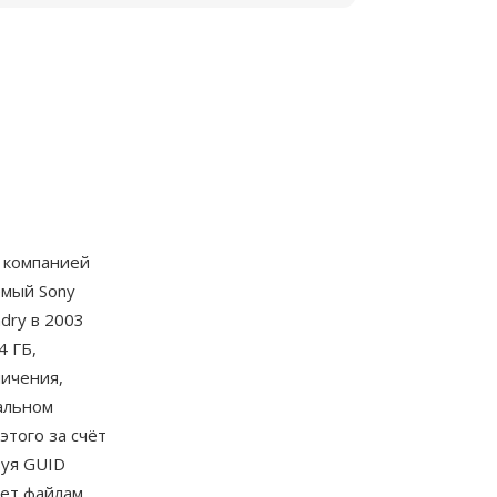
 компанией
емый Sony
dry в 2003
4 ГБ,
ничения,
альном
этого за счёт
зуя GUID
яет файлам