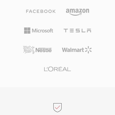
เมื่อเกิดข้อผิดพลาด แม้ว่า VMS จะถูกแทนที่โดยโค
เก็บทั้งสองไฟล์ โคเดกจัดการเสียง PCM ตั้งแต่ 8 บิต
เดกสมัยใหม่ในแพลตฟอร์มข้อความเสียงปัจจุบัน แต่
ถึง 32 บิตจำนวนเต็มและ 32 บิต floating point
ยังคงมีความเกี่ยวข้องสำหรับการกู้คืนคลังวอยซ์เมล
พร้อมอัตราสุ่มตัวอย่างสูงสุด 768 kHz — ข้อกำหนด
เก่า
ที่กว้างพอสำหรับเนื้อหา DSD ซึ่ง WavPack 5 เพิ่ม
การรองรับ อัตราส่วนการบีบอัดในโหมดไม่สูญเสีย
คุณภาพล้วนโดยทั่วไปอยู่ที่ 40 ถึง 55 เปอร์เซ็นต์
ของขนาดต้นฉบับ แข่งขันกับ FLAC และมักจะดี
กว่าเล็กน้อยในบางวัสดุ การเข้ารหัสแบบหลายคอร์
ในเวอร์ชันหลังช่วยเร่งการประมวลผลอย่างมากบน
ฮาร์ดแวร์สมัยใหม่ ไลบรารีโอเพนซอร์สเผยแพร่
ภายใต้สัญญาอนุญาต BSD และถูกผสานรวมเข้ากับ
foobar2000, VLC, FFmpeg และเครื่องมืออื่นๆ อีก
มากมาย WavPack ยังรองรับเมทาดาทาที่หลาก
หลายผ่านแท็ก APEv2 embedded cue sheet และ
ค่า ReplayGain ครอบคลุมความต้องการด้านการจัด
ระเบียบของไลบรารีเพลงที่พิถีพิถันที่สุด