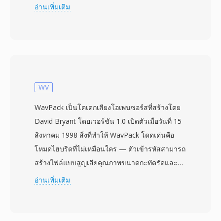
ซึ่งเป็นวิธีที่เหมาะสำหรับการส่งเสียงแบนด์วิดท์ต่ำ
อ่านเพิ่มเติม
ผ่านเครือข่ายโทรศัพท์ รูปแบบนี้ทำงานที่ 8 kHz
ตรงกับความถี่สุ่มตัวอย่างโทรศัพท์ดิจิทัลมาตรฐาน
และสร้างไฟล์ที่อธิบายตัวเองโดยฝังพารามิเตอร์การ
เข้ารหัสไว้ในส่วนหัวสั้นๆ ส่วนหัวนี้ทำให้ VMS แตก
ต่างจากสตรีม CVSD ดิบ ช่วยให้เครื่องมือเล่น
ประมวลผลการบันทึกได้โดยไม่ต้องกำหนดค่าจาก
WV
ภายนอก ชุดเครื่องมือเสียง SoX รองรับการอ่านและ
WavPack เป็นโคเดกเสียงโอเพนซอร์สที่สร้างโดย
เขียน VMS โดยตรง ทำให้แปลงการบันทึก VMS
David Bryant โดยเวอร์ชัน 1.0 เปิดตัวเมื่อวันที่ 15
เป็น WAV หรือรูปแบบสมัยใหม่อื่นๆ ได้อย่างง่ายดาย
สิงหาคม 1998 สิ่งที่ทำให้ WavPack โดดเด่นคือ
ข้อดีในทางปฏิบัติคือขนาดไฟล์เล็ก — การบีบอัด
โหมดไฮบริดที่ไม่เหมือนใคร — ตัวเข้ารหัสสามารถ
CVSD รักษาข้อความวอยซ์เมลให้กระทัดรัดเพียงพอ
สร้างไฟล์แบบสูญเสียคุณภาพขนาดกะทัดรัดและ
สำหรับระบบที่มีพื้นที่ดิสก์จำกัด ซึ่งเป็นสิ่งสำคัญใน
ไฟล์แก้ไขแยกต่างหากพร้อมกัน ซึ่งเมื่อรวมกันจะ
อ่านเพิ่มเติม
โครงสร้างพื้นฐานโทรศัพท์ยุคแรก การเข้ารหัส
สร้างสตรีม PCM ต้นฉบับขึ้นมาใหม่ได้อย่างถูกต้อง
เสื่อมสลายอย่างสง่างามภายใต้สภาวะช่องสัญญาณ
ทุกบิต ผู้ใช้ที่ต้องการความพกพาใช้เฉพาะไฟล์แบบ
ที่มีเสียงรบกวน รักษาความชัดเจนของเสียงพูดแม้
สูญเสียคุณภาพ ส่วนผู้ที่ต้องการคุณภาพเก็บถาวรจะ