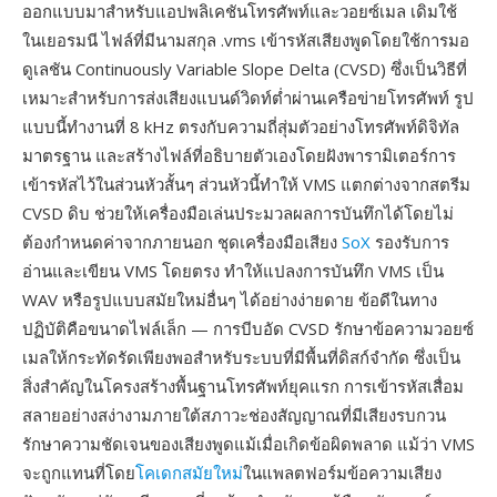
ออกแบบมาสำหรับแอปพลิเคชันโทรศัพท์และวอยซ์เมล เดิมใช้
ในเยอรมนี ไฟล์ที่มีนามสกุล .vms เข้ารหัสเสียงพูดโดยใช้การมอ
ดูเลชัน Continuously Variable Slope Delta (CVSD) ซึ่งเป็นวิธีที่
เหมาะสำหรับการส่งเสียงแบนด์วิดท์ต่ำผ่านเครือข่ายโทรศัพท์ รูป
แบบนี้ทำงานที่ 8 kHz ตรงกับความถี่สุ่มตัวอย่างโทรศัพท์ดิจิทัล
มาตรฐาน และสร้างไฟล์ที่อธิบายตัวเองโดยฝังพารามิเตอร์การ
เข้ารหัสไว้ในส่วนหัวสั้นๆ ส่วนหัวนี้ทำให้ VMS แตกต่างจากสตรีม
CVSD ดิบ ช่วยให้เครื่องมือเล่นประมวลผลการบันทึกได้โดยไม่
ต้องกำหนดค่าจากภายนอก ชุดเครื่องมือเสียง
SoX
รองรับการ
อ่านและเขียน VMS โดยตรง ทำให้แปลงการบันทึก VMS เป็น
WAV หรือรูปแบบสมัยใหม่อื่นๆ ได้อย่างง่ายดาย ข้อดีในทาง
ปฏิบัติคือขนาดไฟล์เล็ก — การบีบอัด CVSD รักษาข้อความวอยซ์
เมลให้กระทัดรัดเพียงพอสำหรับระบบที่มีพื้นที่ดิสก์จำกัด ซึ่งเป็น
สิ่งสำคัญในโครงสร้างพื้นฐานโทรศัพท์ยุคแรก การเข้ารหัสเสื่อม
สลายอย่างสง่างามภายใต้สภาวะช่องสัญญาณที่มีเสียงรบกวน
รักษาความชัดเจนของเสียงพูดแม้เมื่อเกิดข้อผิดพลาด แม้ว่า VMS
จะถูกแทนที่โดย
โคเดกสมัยใหม่
ในแพลตฟอร์มข้อความเสียง