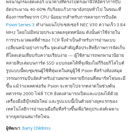
พจนานุกรมเฮดเดอร์ แนวทางที่ตรงไปตรงมานี้ให้อัตราการบีบ
อัดประมาณ 40-60% กับร้อยแก้วภาษาอังกฤษทั่วไป ในขณะที่
ต้องการทรัพยากร CPU น้อยมากสำหรับการคลายการบีบอัด
Psion Series 3
ทำงานบนโปรเซสเซอร์ NEC V30 ความเร็ว 3.84
MHz โดยไม่มีหน่วยประมวลผลจุดทศนิยม ดังนั้นค่าใช้จ่ายใน
การประมวลผลที่ต่ำของ TCR จึงจำเป็นสำหรับการอ่านแบบ
เปลี่ยนหน้าอย่างราบรื่น จุดเด่นสำคัญคือประสิทธิภาพการจัดเก็บ
ที่โดดเด่นเทียบกับความเรียบง่าย — ผู้ใช้สามารถพกพานวนิยาย
หลายสิบเล่มบนการ์ด SSD แบบถอดได้ที่จุเพียงไม่กี่ร้อยกิโลไบต์
รูปแบบนี้พบชุมชนผู้ใช้ที่ทุ่มเทในหมู่ผู้ใช้ Psion ที่สร้างห้องสมุด
วรรณกรรมบีบอัดสำหรับอ่านพกพาหลายปีก่อนที่สมาร์ทโฟนจะมี
ขึ้น แม้ว่าแพลตฟอร์ม Psion จะหายไปจากตลาดในช่วงต้น
ทศวรรษ 2000 ไฟล์ TCR ยังคงสามารถเปิดและแปลงได้ด้วย
เครื่องมืออีบุ๊กสมัยใหม่ และรูปแบบนี้เป็นตัวอย่างยุคแรกของ
เทคโนโลยีการอ่านบนมือถือที่สร้างขึ้นเพื่อวัตถุประสงค์เฉพาะ
จากยุคก่อนสมาร์ทโฟน
ผู้พัฒนา
:
Barry Childress