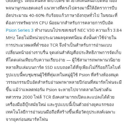
Giddings โดยแทนที่ลำดับไบต์ซ้ำด้วยโทเค็นหนึ่งไบต์ที่อ้างอิง
พจนานุกรมเฮดเดอร์ แนวทางที่ตรงไปตรงมานี้ให้อัตราการบีบ
อัดประมาณ 40-60% กับร้อยแก้วภาษาอังกฤษทั่วไป ในขณะที่
ต้องการทรัพยากร CPU น้อยมากสำหรับการคลายการบีบอัด
Psion Series 3
ทำงานบนโปรเซสเซอร์ NEC V30 ความเร็ว 3.84
MHz โดยไม่มีหน่วยประมวลผลจุดทศนิยม ดังนั้นค่าใช้จ่ายใน
การประมวลผลที่ต่ำของ TCR จึงจำเป็นสำหรับการอ่านแบบ
เปลี่ยนหน้าอย่างราบรื่น จุดเด่นสำคัญคือประสิทธิภาพการจัดเก็บ
ที่โดดเด่นเทียบกับความเรียบง่าย — ผู้ใช้สามารถพกพานวนิยาย
หลายสิบเล่มบนการ์ด SSD แบบถอดได้ที่จุเพียงไม่กี่ร้อยกิโลไบต์
รูปแบบนี้พบชุมชนผู้ใช้ที่ทุ่มเทในหมู่ผู้ใช้ Psion ที่สร้างห้องสมุด
วรรณกรรมบีบอัดสำหรับอ่านพกพาหลายปีก่อนที่สมาร์ทโฟนจะมี
ขึ้น แม้ว่าแพลตฟอร์ม Psion จะหายไปจากตลาดในช่วงต้น
ทศวรรษ 2000 ไฟล์ TCR ยังคงสามารถเปิดและแปลงได้ด้วย
เครื่องมืออีบุ๊กสมัยใหม่ และรูปแบบนี้เป็นตัวอย่างยุคแรกของ
เทคโนโลยีการอ่านบนมือถือที่สร้างขึ้นเพื่อวัตถุประสงค์เฉพาะ
จากยุคก่อนสมาร์ทโฟน