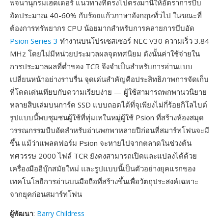
พจนานุกรมเฮดเดอร์ แนวทางที่ตรงไปตรงมานี้ให้อัตราการบีบ
อัดประมาณ 40-60% กับร้อยแก้วภาษาอังกฤษทั่วไป ในขณะที่
ต้องการทรัพยากร CPU น้อยมากสำหรับการคลายการบีบอัด
Psion Series 3
ทำงานบนโปรเซสเซอร์ NEC V30 ความเร็ว 3.84
MHz โดยไม่มีหน่วยประมวลผลจุดทศนิยม ดังนั้นค่าใช้จ่ายใน
การประมวลผลที่ต่ำของ TCR จึงจำเป็นสำหรับการอ่านแบบ
เปลี่ยนหน้าอย่างราบรื่น จุดเด่นสำคัญคือประสิทธิภาพการจัดเก็บ
ที่โดดเด่นเทียบกับความเรียบง่าย — ผู้ใช้สามารถพกพานวนิยาย
หลายสิบเล่มบนการ์ด SSD แบบถอดได้ที่จุเพียงไม่กี่ร้อยกิโลไบต์
รูปแบบนี้พบชุมชนผู้ใช้ที่ทุ่มเทในหมู่ผู้ใช้ Psion ที่สร้างห้องสมุด
วรรณกรรมบีบอัดสำหรับอ่านพกพาหลายปีก่อนที่สมาร์ทโฟนจะมี
ขึ้น แม้ว่าแพลตฟอร์ม Psion จะหายไปจากตลาดในช่วงต้น
ทศวรรษ 2000 ไฟล์ TCR ยังคงสามารถเปิดและแปลงได้ด้วย
เครื่องมืออีบุ๊กสมัยใหม่ และรูปแบบนี้เป็นตัวอย่างยุคแรกของ
เทคโนโลยีการอ่านบนมือถือที่สร้างขึ้นเพื่อวัตถุประสงค์เฉพาะ
จากยุคก่อนสมาร์ทโฟน
ผู้พัฒนา
:
Barry Childress