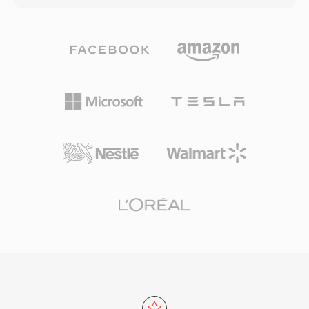
จัดระเบียบอัลบั้มหลายแทร็ก ข้อจำกัดหลักคือ TAK
bank ใช้แบบจำลองจิตอะคูสติกเพื่อกำหนดเกณฑ์
ยังคงเป็นซอร์สปิดและใช้ได้เฉพาะ Windows ซึ่ง
การปกปิด จากนั้นควอนไทซ์และเข้ารหัส Huffman
จำกัดการนำไปใช้ข้ามแพลตฟอร์ม สำหรับผู้ใช้ที่ให้
แต่ละซับแบนด์ตามนั้น การใช้งานออกอากาศทั่วไป
ความสำคัญกับประสิทธิภาพการบีบอัดและความเร็ว
ใช้ 192-384 kbps สำหรับสเตอริโอ ให้คุณภาพ
บนระบบ Windows TAK เป็นหนึ่งในตัวเลือกไม่สูญ
โปร่งใสพร้อมความซับซ้อนตัวเข้ารหัสที่ต่ำกว่าและ
เสียคุณภาพที่ดีที่สุด
ความทนทานต่อข้อผิดพลาดที่ดีกว่า Layer III
คุณสมบัติเหล่านี้อธิบายได้ว่าทำไมโทรทัศน์ DVB
วิทยุดิจิทัล DAB และมาตรฐานกล้อง HDV ล้วน
กำหนดหรือเลือก MP2 เวลาแฝงของตัวเข้ารหัสก็
สั้นกว่า ซึ่งเป็นคุณสมบัติสำคัญสำหรับการออก
อากาศสดที่ต้องซิงค์ปากกับเสียง ข้อดีสามประการที่
ทำให้ MP2 ยังคงมีความเกี่ยวข้องหลายทศวรรษ
หลังการกำหนดมาตรฐาน: การเสื่อมคุณภาพอย่าง
สง่างามภายใต้ข้อผิดพลาดในการส่งซึ่งสำคัญ
สำหรับสัญญาณออกอากาศทางอากาศ ความล่าช้า
ในการเข้ารหัสที่น้อยที่สุดเหมาะกับสายการออกอา