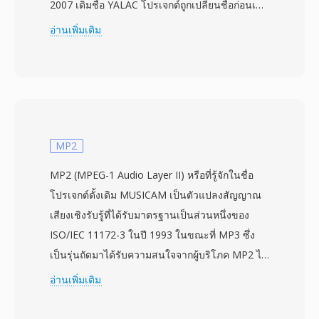
2007 เดิมชื่อ YALAC โปรเจกต์ถูกเปลี่ยนชื่อก่อนเปิด
ตัวและได้รับการยอมรับอย่างรวดเร็วในด้าน
อ่านเพิ่มเติม
อัตราส่วนการบีบอัดที่เทียบเท่าหรือเหนือกว่า FLAC
ในขณะที่ถอดรหัสได้เร็วกว่าอย่างเห็นได้ชัด TAK
รองรับเสียง PCM ที่ความลึกสูงสุด 24 บิตและอัตรา
สุ่มตัวอย่างสูงสุด 192 kHz ครอบคลุมตั้งแต่คุณภาพ
CD ไปจนถึงมาสเตอร์สตูดิโอความละเอียดสูง จุด
แข็งที่สำคัญที่สุดประการหนึ่งคือความเร็วในการ
MP2
เข้ารหัส — แม้ที่การบีบอัดสูงสุด TAK เข้ารหัสได้
MP2 (MPEG-1 Audio Layer II) หรือที่รู้จักในชื่อ
เร็วกว่าโคเดกไม่สูญเสียคุณภาพคู่แข่งส่วนใหญ่ที่
โปรเจกต์ดั้งเดิม MUSICAM เป็นตัวแปลงสัญญาณ
การตั้งค่าเริ่มต้น ตัวถอดรหัสก็มีประสิทธิภาพเช่นกัน
เสียงเชิงรับรู้ที่ได้รับมาตรฐานเป็นส่วนหนึ่งของ
ทำให้การเล่นแบบเรียลไทม์ทำได้ง่ายบนฮาร์ดแวร์ที่
ISO/IEC 11172-3 ในปี 1993 ในขณะที่ MP3 ซึ่ง
ไม่แรง การตรวจจับข้อผิดพลาดผ่าน CRC-32
เป็นรุ่นถัดมาได้รับความสนใจจากผู้บริโภค MP2 ได้
checksum รับประกันความถูกต้องในระดับบิต
สร้างตำแหน่งที่มั่นคงในวงการออกอากาศมืออาชีพ
อ่านเพิ่มเติม
สำคัญสำหรับการเก็บถาวร TAK ยังรองรับ
ที่ยังคงรักษาอยู่จนถึงทุกวันนี้ ตัวแปลงสัญญาณแบ่ง
embedded cue sheet และแท็ก APEv2 สำหรับการ
เสียงออกเป็น 32 ซับแบนด์ผ่าน polyphase filter