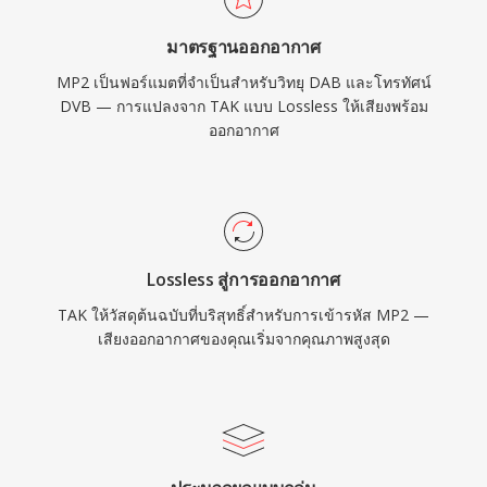
กาศแบบเรียลไทม์ และการยอมรับจากหน่วยงาน
มาตรฐานออกอากาศ
กำกับดูแลที่ฝังลึกในกรอบการออกอากาศของยุโรป
MP2 เป็นฟอร์แมตที่จำเป็นสำหรับวิทยุ DAB และโทรทัศน์
และเอเชีย
DVB — การแปลงจาก TAK แบบ Lossless ให้เสียงพร้อม
ออกอากาศ
Lossless สู่การออกอากาศ
TAK ให้วัสดุต้นฉบับที่บริสุทธิ์สำหรับการเข้ารหัส MP2 —
เสียงออกอากาศของคุณเริ่มจากคุณภาพสูงสุด