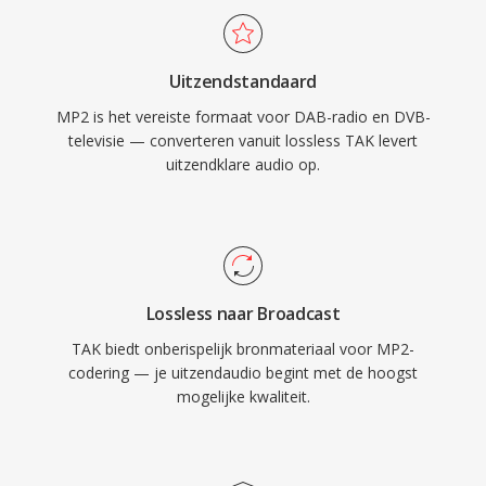
waar lipsynchronisatie ertoe doet. Drie
voordelen houden MP2 tientallen jaren na
Uitzendstandaard
standaardisatie relevant: sierlijke degradatie bij
MP2 is het vereiste formaat voor DAB-radio en DVB-
transmissiefouten die essentieel is voor
televisie — converteren vanuit lossless TAK levert
ethersignalen, minimale coderingsvertraging
uitzendklare audio op.
die past bij realtime omroepketens en
gevestigde regelgevingsacceptatie in Europese
en Aziatische omroepkaders.
Lossless naar Broadcast
TAK biedt onberispelijk bronmateriaal voor MP2-
codering — je uitzendaudio begint met de hoogst
mogelijke kwaliteit.