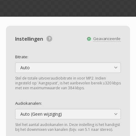
Instellingen
Geavanceerde
Bitrate:
Auto
Stel de totale uitvoeraudiobitrate in voor MP2. Indien
ingesteld op 'Aangepast', is het aanbevolen bereik ≥320 kbps
met een maximumwaarde van 384 kbps.
Audiokanalen:
Auto (Geen wijziging)
Stel het aantal audiokanalen in. Deze instelling is het handigst
bij het downmixen van kanalen (bijv. van 5.1 naar stereo).