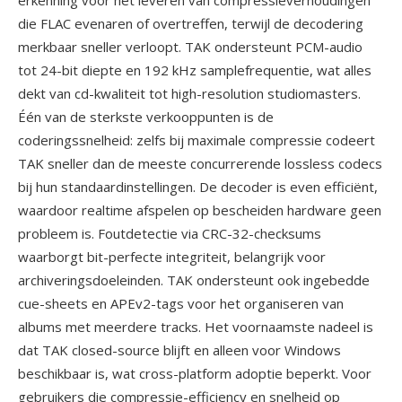
erkenning voor het leveren van compressieverhoudingen
die FLAC evenaren of overtreffen, terwijl de decodering
merkbaar sneller verloopt. TAK ondersteunt PCM-audio
tot 24-bit diepte en 192 kHz samplefrequentie, wat alles
dekt van cd-kwaliteit tot high-resolution studiomasters.
Één van de sterkste verkooppunten is de
coderingssnelheid: zelfs bij maximale compressie codeert
TAK sneller dan de meeste concurrerende lossless codecs
bij hun standaardinstellingen. De decoder is even efficiënt,
waardoor realtime afspelen op bescheiden hardware geen
probleem is. Foutdetectie via CRC-32-checksums
waarborgt bit-perfecte integriteit, belangrijk voor
archiveringsdoeleinden. TAK ondersteunt ook ingebedde
cue-sheets en APEv2-tags voor het organiseren van
albums met meerdere tracks. Het voornaamste nadeel is
dat TAK closed-source blijft en alleen voor Windows
beschikbaar is, wat cross-platform adoptie beperkt. Voor
gebruikers die compressie-efficiency en snelheid op