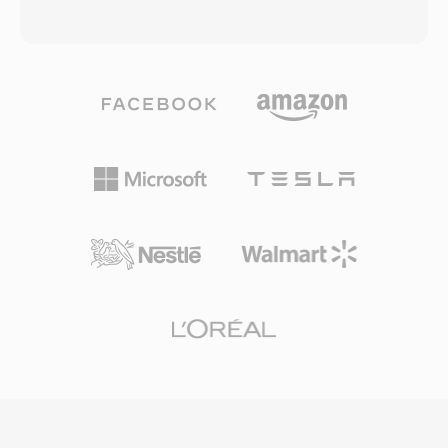
Foutdetectie via CRC-32-checksums waarborgt
professionele omroep die het tot op de dag
bit-perfecte integriteit, belangrijk voor
van vandaag bezet houdt. De codec splitst
archiveringsdoeleinden. TAK ondersteunt ook
audio in 32 subbanden via één polyfase-
ingebedde cue-sheets en APEv2-tags voor het
filterbank, past één psychoakoestisch model
organiseren van albums met meerdere tracks.
toe om maskeringsdrempels te bepalen en
Het voornaamste nadeel is dat TAK closed-
kwantiseert en Huffman-codeert vervolgens
source blijft en alleen voor Windows
elke subband dienovereenkomstig. Typische
beschikbaar is, wat cross-platform adoptie
omroepassingen gebruiken 192-384 kbps voor
beperkt. Voor gebruikers die compressie-
stereo, wat transparante kwaliteit oplevert met
efficiency en snelheid op Windows-systemen
lagere encodercomplexiteit en betere
prioriteren, behoort TAK tot de beste
foutbestendigheid dan Layer III. Deze
beschikbare lossless opties.
eigenschappen verklaren waarom DVB-
televisie, DAB digitale radio en de HDV-
camcorderstandaard allemaal MP2 verplichten
of prefereren. De encoderlatentie is ook korter,
één belangrijk kenmerk voor live-uitzending