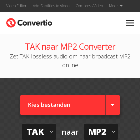
Video Editor
Add Subtitles to Video
Compress Video
Meer
TAK naar MP2 Converter
Zet TAK lossless audio om naar broadcast MP2
online
Kies bestanden
TAK
MP2
naar