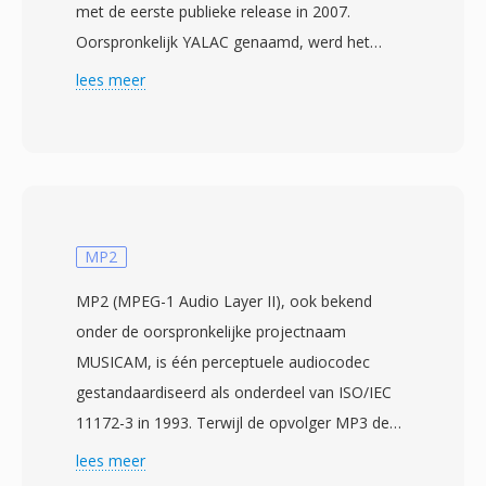
met de eerste publieke release in 2007.
Oorspronkelijk YALAC genaamd, werd het
project hernoemd voor lancering en verwierf al
lees meer
snel erkenning voor het leveren van
compressieverhoudingen die FLAC evenaren of
overtreffen, terwijl de decodering merkbaar
sneller verloopt. TAK ondersteunt PCM-audio
tot 24-bit diepte en 192 kHz samplefrequentie,
wat alles dekt van cd-kwaliteit tot high-
MP2
resolution studiomasters. Één van de sterkste
MP2 (MPEG-1 Audio Layer II), ook bekend
verkooppunten is de coderingssnelheid: zelfs bij
onder de oorspronkelijke projectnaam
maximale compressie codeert TAK sneller dan
MUSICAM, is één perceptuele audiocodec
de meeste concurrerende lossless codecs bij
gestandaardiseerd als onderdeel van ISO/IEC
hun standaardinstellingen. De decoder is even
11172-3 in 1993. Terwijl de opvolger MP3 de
efficiënt, waardoor realtime afspelen op
schijnwerpers veroverde bij consumenten,
lees meer
bescheiden hardware geen probleem is.
veroverde MP2 één duurzame niche in