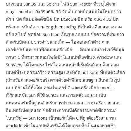
บนระบบ SunOS และ Solaris ไฟล์ Sun Raster ที่ระบุได้จาก
magic number 0x59a66a95 จัดเก็บภาพบิตแมปในโหมดขาว
ดำ 1 บิต สีแบบจัดดัชนี 8 บิต BGR 24 บิต หรือ XBGR 32 บิต
พร้อมการบีบอัด run-length encoding ที่เป็นตัวเลือกและเฮดเด
อร์ 32 ไบต์ ชุดย่อย Sun Icon เป็นรูปแบบแบบข้อความที่ง่ายกว่า
สำหรับบิตแมปขาวดำขนาดเล็ก — ไอคอนหน้าต่าง ภาพ
เคอร์เซอร์ และกราฟิกแถบเครื่องมือ — จัดเก็บเป็นอาร์เรย์ข้อมูล
ภาษา C ที่สามารถคอมไพล์เข้าในแอปพลิเคชัน X Window และ
SunView ได้โดยตรง ไฟล์ไอคอนเหล่านี้เริ่มต้นด้วยบล็อกคอม
เมนต์ที่ระบุความกว้าง ความสูง และพิกัด hot spot ที่เป็นตัวเลือก
(สำหรับภาพเคอร์เซอร์) ตามด้วยค่าพิกเซลเลขฐานสิบหกในรูป
แบบที่อ่านได้ทั้งโดยคอมไพเลอร์ C และเครื่องมือ iconedit
เวิร์กสเตชัน Sun ที่ใช้ SunOS และภายหลัง Solaris เป็น
แพลตฟอร์มพื้นฐานสำหรับการประมวลผล Unix เครือข่าย และ
อินเทอร์เน็ตยุคแรก ข้อดีประการหนึ่งคือธรรมชาติข้อความ/
ไบนารีคู่ — Sun Icons เป็นซอร์สโค้ด C ที่ถูกต้องซึ่งสามารถ
#include เข้าในแอปพลิเคชันได้โดยตรง ซึ่งเป็นแนวทางเชิง