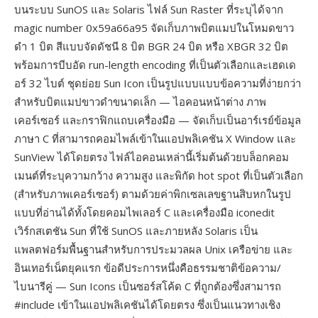
บนระบบ SunOS และ Solaris ไฟล์ Sun Raster ที่ระบุได้จาก
magic number 0x59a66a95 จัดเก็บภาพบิตแมปในโหมดขาว
ดำ 1 บิต สีแบบจัดดัชนี 8 บิต BGR 24 บิต หรือ XBGR 32 บิต
พร้อมการบีบอัด run-length encoding ที่เป็นตัวเลือกและเฮดเด
อร์ 32 ไบต์ ชุดย่อย Sun Icon เป็นรูปแบบแบบข้อความที่ง่ายกว่า
สำหรับบิตแมปขาวดำขนาดเล็ก — ไอคอนหน้าต่าง ภาพ
เคอร์เซอร์ และกราฟิกแถบเครื่องมือ — จัดเก็บเป็นอาร์เรย์ข้อมูล
ภาษา C ที่สามารถคอมไพล์เข้าในแอปพลิเคชัน X Window และ
SunView ได้โดยตรง ไฟล์ไอคอนเหล่านี้เริ่มต้นด้วยบล็อกคอม
เมนต์ที่ระบุความกว้าง ความสูง และพิกัด hot spot ที่เป็นตัวเลือก
(สำหรับภาพเคอร์เซอร์) ตามด้วยค่าพิกเซลเลขฐานสิบหกในรูป
แบบที่อ่านได้ทั้งโดยคอมไพเลอร์ C และเครื่องมือ iconedit
เวิร์กสเตชัน Sun ที่ใช้ SunOS และภายหลัง Solaris เป็น
แพลตฟอร์มพื้นฐานสำหรับการประมวลผล Unix เครือข่าย และ
อินเทอร์เน็ตยุคแรก ข้อดีประการหนึ่งคือธรรมชาติข้อความ/
ไบนารีคู่ — Sun Icons เป็นซอร์สโค้ด C ที่ถูกต้องซึ่งสามารถ
#include เข้าในแอปพลิเคชันได้โดยตรง ซึ่งเป็นแนวทางเชิง