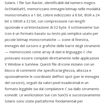
Solaris. I file Sun Raster, identificabili dal numero magico
0x59a66a95, memorizzano immagini bitmap nelle modalità
monocromatico a 1 bit, colore indicizzato a 8 bit, BGR a 24
bit o XBGR a 32 bit, con compressione run-length
opzionale e un'intestazione di 32 byte. Il sottoinsieme Sun
Icon è un formato basato su testo più semplice usato per
piccole bitmap monocromatiche — icone di finestra,
immagini del cursore e grafiche delle barre degli strumenti
— memorizzate come array di dati in linguaggio C che
potevano essere compilati direttamente nelle applicazioni
X Window e SunView. Questi file di icone iniziano con un
blocco di commenti che specifica larghezza, altezza e
opzionalmente le coordinate dell'hot spot (per le immagini
del cursore), seguiti da valori pixel esadecimali in un
formato leggibile sia dal compilatore C sia dallo strumento
iconedit. Le workstation Sun con SunOS e successivamente
Solaris sono state piattaforme fondamentali per