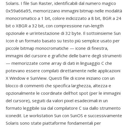
Solaris. I file Sun Raster, identificabili dal numero magico
0x59a66a95, memorizzano immagini bitmap nelle modalità
monocromatico a 1 bit, colore indicizzato a 8 bit, BGR a 24
bit o XBGR a 32 bit, con compressione run-length
opzionale e un'intestazione di 32 byte. Il sottoinsieme Sun
Icon è un formato basato su testo più semplice usato per
piccole bitmap monocromatiche — icone di finestra,
immagini del cursore e grafiche delle barre degli strumenti
— memorizzate come array di dati in linguaggio C che
potevano essere compilati direttamente nelle applicazioni
X Window e SunView. Questi file di icone iniziano con un
blocco di commenti che specifica larghezza, altezza e
opzionalmente le coordinate dell'hot spot (per le immagini
del cursore), seguiti da valori pixel esadecimali in un
formato leggibile sia dal compilatore C sia dallo strumento
iconedit. Le workstation Sun con SunOS e successivamente
Solaris sono state piattaforme fondamentali per