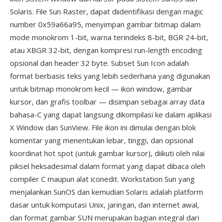
Solaris. File Sun Raster, dapat diidentifikasi dengan magic
number 0x59a66a95, menyimpan gambar bitmap dalam
mode monokrom 1-bit, warna terindeks 8-bit, BGR 24-bit,
atau XBGR 32-bit, dengan kompresi run-length encoding
opsional dan header 32 byte. Subset Sun Icon adalah
format berbasis teks yang lebih sederhana yang digunakan
untuk bitmap monokrom kecil — ikon window, gambar
kursor, dan grafis toolbar — disimpan sebagai array data
bahasa-C yang dapat langsung dikompilasi ke dalam aplikasi
X Window dan SunView. File ikon ini dimulai dengan blok
komentar yang menentukan lebar, tinggi, dan opsional
koordinat hot spot (untuk gambar kursor), diikuti oleh nilai
piksel heksadesimal dalam format yang dapat dibaca oleh
compiler C maupun alat iconedit. Workstation Sun yang
menjalankan SunOS dan kemudian Solaris adalah platform
dasar untuk komputasi Unix, jaringan, dan internet awal,
dan format gambar SUN merupakan bagian integral dari