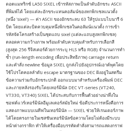
ดอตแมทริกซ์ LA50 SIXEL เข้ารหัสภาพเป็นลำดับอักขระ ASCII
ที่พิมพ์ได้ โดยแต่ละอักขระแทนคอลัมน์ของหกพิกเซลแนวตั้ง
(หนึ่ง 'sixel') — ค่า ASCII ของอักขระลบ 63 ให้รูปแบบไบนารี 6
บิต โดยแต่ละบิตควบคุมหนึ่งพิกเซลในคอลัมน์แนวตั้ง การเข้า
รหัสจัดโครงสร้างเป็นชุดแถบ sixel (แต่ละแถบสูงหกพิกเซล)
ตลอดความกว้างภาพ พร้อมลำดับควบคุมสำหรับการเลือกสี
(สูงสุด 256 รีจิสเตอร์ด้วยการระบุ HLS หรือ RGB) จำนวนการทำ
ซ้ำ (run-length encoding เพื่อประสิทธิภาพ) carriage return
และคำสั่ง newline ข้อมูล SIXEL ถูกส่งไปยังอุปกรณ์เอาต์พุตโดย
ใช้โปรโตคอลลำดับ escape มาตรฐานของ DEC ฝังอยู่ในสตรีม
ข้อความร่วมกับอักขระปกติ ออกแบบมาสำหรับเครื่องพิมพ์ DEC
และภายหลังรองรับโดยเทอร์มินัล DEC VT-series (VT240,
VT330, VT340) SIXEL ได้ประสบกับการฟื้นตัวอย่างน่าทึ่งใน
ซอฟต์แวร์เทอร์มินัลอีมูเลเตอร์สมัยใหม่ ข้อดีประการหนึ่งคือการ
แสดงภาพแบบเนทีฟในเทอร์มินัล — SIXEL ช่วยให้เรนเดอร์ภาพ
ได้โดยตรงภายในเซสชันเทอร์มินัลข้อความโดยไม่ต้องมีระบบ
หน้าต่างกราฟิก ทำให้เครื่องมือบรรทัดคำสั่งสามารถแสดงกราฟ