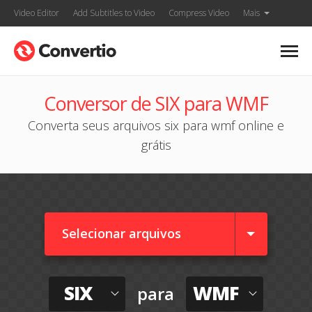
Video Editor
Add Subtitles to Video
Compress Video
Mais
Conversor de SIX para WMF
Converta seus arquivos six para wmf online e
grátis
Selecionar arquivos
SIX
WMF
para