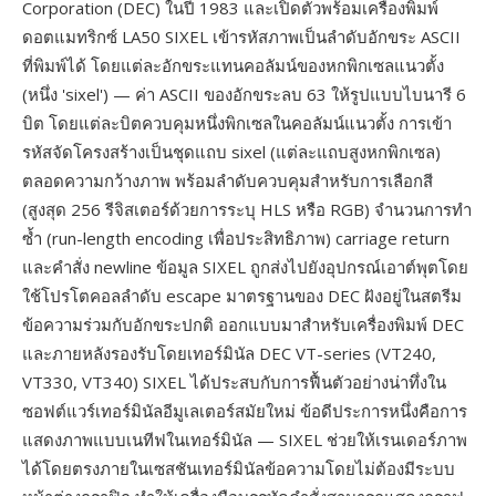
Corporation (DEC) ในปี 1983 และเปิดตัวพร้อมเครื่องพิมพ์
ดอตแมทริกซ์ LA50 SIXEL เข้ารหัสภาพเป็นลำดับอักขระ ASCII
ที่พิมพ์ได้ โดยแต่ละอักขระแทนคอลัมน์ของหกพิกเซลแนวตั้ง
(หนึ่ง 'sixel') — ค่า ASCII ของอักขระลบ 63 ให้รูปแบบไบนารี 6
บิต โดยแต่ละบิตควบคุมหนึ่งพิกเซลในคอลัมน์แนวตั้ง การเข้า
รหัสจัดโครงสร้างเป็นชุดแถบ sixel (แต่ละแถบสูงหกพิกเซล)
ตลอดความกว้างภาพ พร้อมลำดับควบคุมสำหรับการเลือกสี
(สูงสุด 256 รีจิสเตอร์ด้วยการระบุ HLS หรือ RGB) จำนวนการทำ
ซ้ำ (run-length encoding เพื่อประสิทธิภาพ) carriage return
และคำสั่ง newline ข้อมูล SIXEL ถูกส่งไปยังอุปกรณ์เอาต์พุตโดย
ใช้โปรโตคอลลำดับ escape มาตรฐานของ DEC ฝังอยู่ในสตรีม
ข้อความร่วมกับอักขระปกติ ออกแบบมาสำหรับเครื่องพิมพ์ DEC
และภายหลังรองรับโดยเทอร์มินัล DEC VT-series (VT240,
VT330, VT340) SIXEL ได้ประสบกับการฟื้นตัวอย่างน่าทึ่งใน
ซอฟต์แวร์เทอร์มินัลอีมูเลเตอร์สมัยใหม่ ข้อดีประการหนึ่งคือการ
แสดงภาพแบบเนทีฟในเทอร์มินัล — SIXEL ช่วยให้เรนเดอร์ภาพ
ได้โดยตรงภายในเซสชันเทอร์มินัลข้อความโดยไม่ต้องมีระบบ