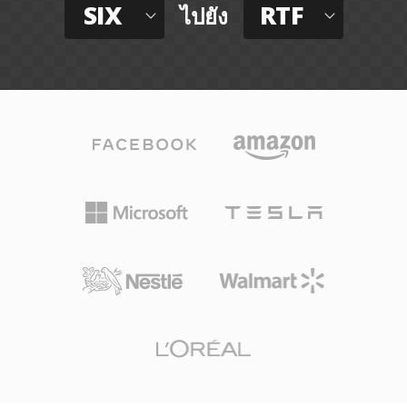
SIX
RTF
ไปยัง