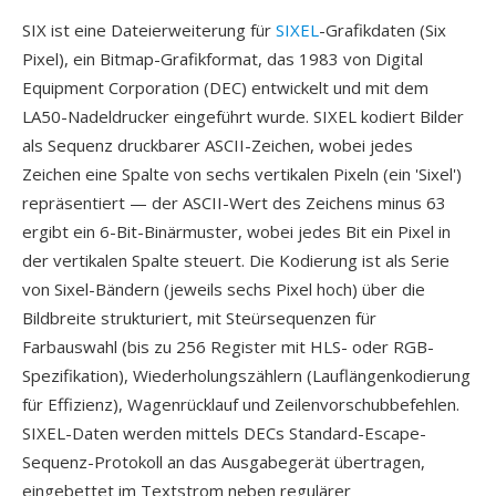
SIX ist eine Dateierweiterung für
SIXEL
-Grafikdaten (Six
Pixel), ein Bitmap-Grafikformat, das 1983 von Digital
Equipment Corporation (DEC) entwickelt und mit dem
LA50-Nadeldrucker eingeführt wurde. SIXEL kodiert Bilder
als Sequenz druckbarer ASCII-Zeichen, wobei jedes
Zeichen eine Spalte von sechs vertikalen Pixeln (ein 'Sixel')
repräsentiert — der ASCII-Wert des Zeichens minus 63
ergibt ein 6-Bit-Binärmuster, wobei jedes Bit ein Pixel in
der vertikalen Spalte steuert. Die Kodierung ist als Serie
von Sixel-Bändern (jeweils sechs Pixel hoch) über die
Bildbreite strukturiert, mit Steürsequenzen für
Farbauswahl (bis zu 256 Register mit HLS- oder RGB-
Spezifikation), Wiederholungszählern (Lauflängenkodierung
für Effizienz), Wagenrücklauf und Zeilenvorschubbefehlen.
SIXEL-Daten werden mittels DECs Standard-Escape-
Sequenz-Protokoll an das Ausgabegerät übertragen,
eingebettet im Textstrom neben regulärer