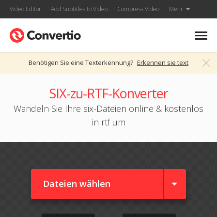
Video Editor
Add Subtitles to Video
Compress Video
Mehr
Benötigen Sie eine Texterkennung?
Erkennen sie text
SIX-zu-RTF-Konverter
Wandeln Sie Ihre six-Dateien online & kostenlos
in rtf um
Dateien wählen